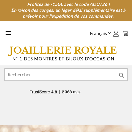
Profitez de -150€ avec le code AOUT26 !
Profitez de -150€ avec le code AOUT26 !
En raison des congés, un léger délai supplémentaire est à
En raison des congés, un léger délai supplémentaire est à
prévoir pour l'expédition de vos commandes.
prévoir pour l'expédition de vos commandes.

JOAILLERIE ROYALE
N° 1 DES MONTRES ET BIJOUX D'OCCASION
