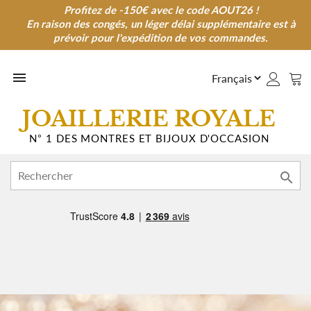
Profitez de -150€ avec le code AOUT26 !
Profitez de -150€ avec le code AOUT26 !
En raison des congés, un léger délai supplémentaire est à
En raison des congés, un léger délai supplémentaire est à
prévoir pour l'expédition de vos commandes.
prévoir pour l'expédition de vos commandes.

JOAILLERIE ROYALE
N° 1 DES MONTRES ET BIJOUX D'OCCASION
