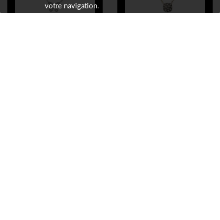
votre navigation.
-57%
-30%
PENDENTIF DIAMANTS
PENDENTIF
PENDENTIF DIAMANTS
POMELLATO
Prix neuf :
4 600,00 €
PENDENTIF POMELLATO
'NUDO'
1 990,00 €
Notre prix :
Prix neuf :
3 150,00 €
2 200,00 €
Notre prix :