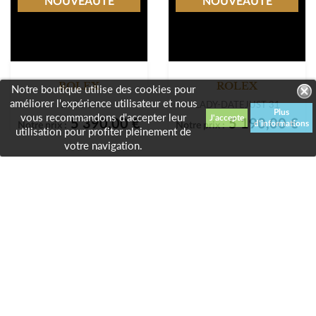
NOUVEAUTÉ
NOUVEAUTÉ
ROLEX
ROLEX
Notre boutique utilise des cookies pour
améliorer l'expérience utilisateur et nous
DATE 34
LADY-DATEJUST 31
Plus
vous recommandons d'accepter leur
5 390,00 €
5 190,00 €
d'informations
Notre prix :
Notre prix :
utilisation pour profiter pleinement de
votre navigation.
Affichage 25-48 de 76 article(s)

2

1
3
4
Précédent
Suivant

Retour en haut