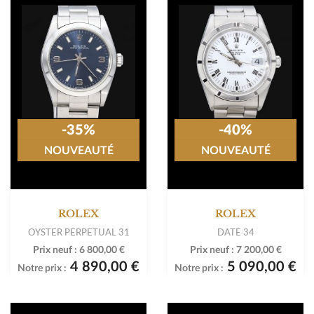
-35%
-40%
NOUVEAUTÉ
NOUVEAUTÉ
ROLEX
ROLEX
OYSTER PERPETUAL 31
DATE 34
Prix neuf :
6 800,00 €
Prix neuf :
7 200,00 €
4 890,00 €
5 090,00 €
Notre prix :
Notre prix :