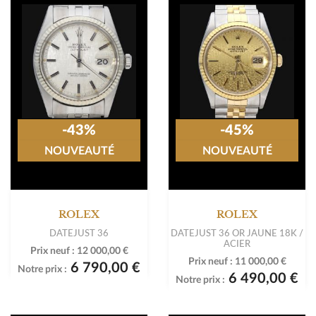
-43%
-45%
NOUVEAUTÉ
NOUVEAUTÉ
ROLEX
ROLEX
DATEJUST 36
DATEJUST 36 OR JAUNE 18K /
ACIER
Prix neuf :
12 000,00 €
Prix neuf :
11 000,00 €
6 790,00 €
Notre prix :
6 490,00 €
Notre prix :