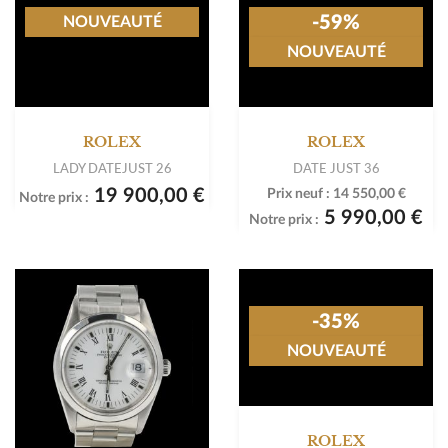
-59%
NOUVEAUTÉ
NOUVEAUTÉ
ROLEX
ROLEX
LADY DATEJUST 26
DATE JUST 36
19 900,00 €
Prix neuf :
14 550,00 €
Notre prix :
5 990,00 €
Notre prix :
-35%
NOUVEAUTÉ
ROLEX