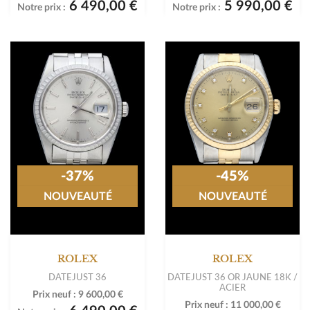
6 490,00 €
5 990,00 €
Notre prix :
Notre prix :
-37%
-45%
NOUVEAUTÉ
NOUVEAUTÉ
ROLEX
ROLEX
DATEJUST 36
DATEJUST 36 OR JAUNE 18K /
ACIER
Prix neuf :
9 600,00 €
Prix neuf :
11 000,00 €