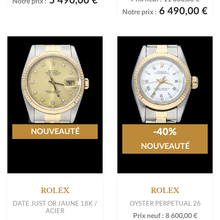
5 490,00 €
Notre prix :
6 490,00 €
Notre prix :
-40%
NOUVEAUTÉ
NOUVEAUTÉ
ROLEX
ROLEX
DATE JUST OR JAUNE 18K /
OYSTER PERPETUAL 26
ACIER
Prix neuf :
8 600,00 €