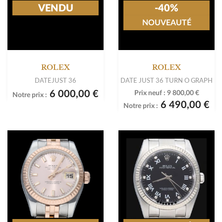
VENDU
-40%
NOUVEAUTÉ
ROLEX
ROLEX
DATEJUST 36
DATE JUST 36 TURN O GRAPH
6 000,00 €
Prix neuf :
9 800,00 €
Notre prix :
6 490,00 €
Notre prix :