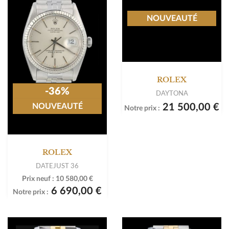
NOUVEAUTÉ
ROLEX
-36%
DAYTONA
21 500,00 €
NOUVEAUTÉ
Notre prix :
ROLEX
DATEJUST 36
Prix neuf :
10 580,00 €
6 690,00 €
Notre prix :