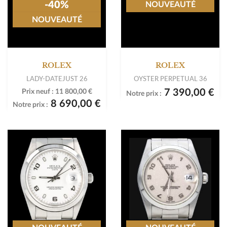
-40%
NOUVEAUTÉ
NOUVEAUTÉ
ROLEX
ROLEX
LADY-DATEJUST 26
OYSTER PERPETUAL 36
7 390,00 €
Prix neuf :
11 800,00 €
Notre prix :
8 690,00 €
Notre prix :