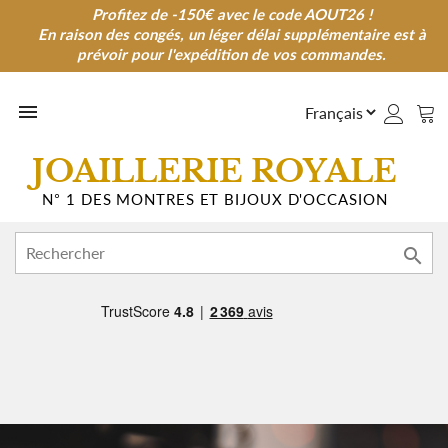
Profitez de -150€ avec le code AOUT26 !
Profitez de -150€ avec le code AOUT26 !
En raison des congés, un léger délai supplémentaire est à
En raison des congés, un léger délai supplémentaire est à
prévoir pour l'expédition de vos commandes.
prévoir pour l'expédition de vos commandes.

JOAILLERIE ROYALE
N° 1 DES MONTRES ET BIJOUX D'OCCASION
