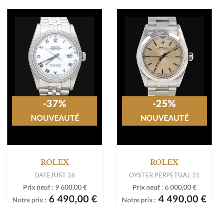
-37%
-25%
NOUVEAUTÉ
NOUVEAUTÉ
ROLEX
ROLEX
DATEJUST 36
OYSTER PERPETUAL 31
Prix neuf :
9 600,00 €
Prix neuf :
6 000,00 €
6 490,00 €
4 490,00 €
Notre prix :
Notre prix :