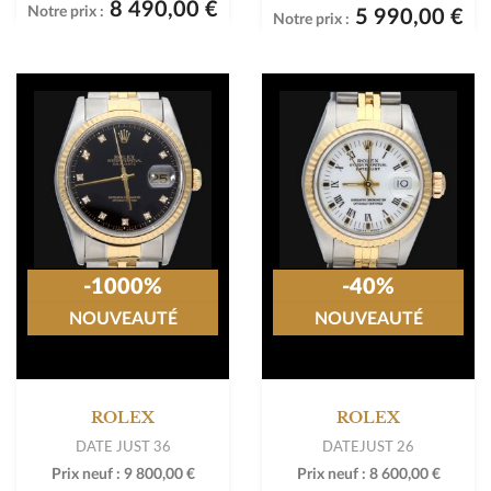
8 490,00 €
Notre prix :
5 990,00 €
Notre prix :
-1000%
-40%
NOUVEAUTÉ
NOUVEAUTÉ
ROLEX
ROLEX
DATE JUST 36
DATEJUST 26
Prix neuf :
9 800,00 €
Prix neuf :
8 600,00 €