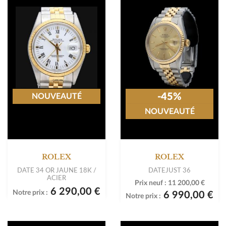
-45%
NOUVEAUTÉ
NOUVEAUTÉ
ROLEX
ROLEX
DATE 34 OR JAUNE 18K /
DATEJUST 36
ACIER
Prix neuf :
11 200,00 €
6 290,00 €
Notre prix :
6 990,00 €
Notre prix :