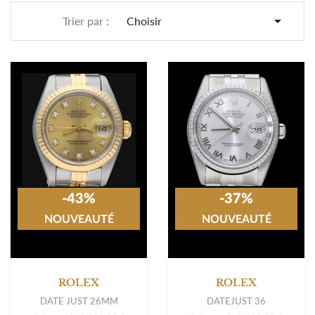

Trier par :
Choisir
-43%
-37%
NOUVEAUTÉ
NOUVEAUTÉ
ROLEX
ROLEX
DATE JUST 26MM
DATEJUST 36