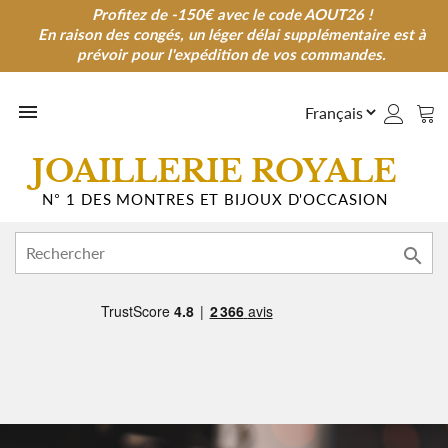
Profitez de -150€ avec le code AOUT26 !
Profitez de -150€ avec le code AOUT26 !
En raison des congés, un léger délai supplémentaire est à
En raison des congés, un léger délai supplémentaire est à
prévoir pour l'expédition de vos commandes.
prévoir pour l'expédition de vos commandes.

JOAILLERIE ROYALE
N° 1 DES MONTRES ET BIJOUX D'OCCASION
