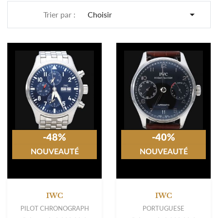

Trier par :
Choisir
-48%
-40%
NOUVEAUTÉ
NOUVEAUTÉ
IWC
IWC
PILOT CHRONOGRAPH
PORTUGUESE