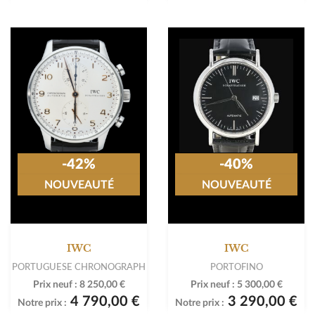
-42%
-40%
NOUVEAUTÉ
NOUVEAUTÉ
IWC
IWC
PORTUGUESE CHRONOGRAPH
PORTOFINO
Prix neuf :
8 250,00 €
Prix neuf :
5 300,00 €
4 790,00 €
3 290,00 €
Notre prix :
Notre prix :