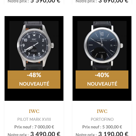
5 590,00 €
3 690,00 €
Notre prix :
Notre prix :
-48%
-40%
NOUVEAUTÉ
NOUVEAUTÉ
IWC
IWC
PILOT MARK XVIII
PORTOFINO
Prix neuf :
7 000,00 €
Prix neuf :
5 300,00 €
3 490,00 €
3 190,00 €
Notre prix :
Notre prix :