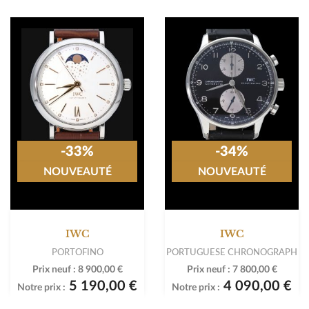
-33%
-34%
NOUVEAUTÉ
NOUVEAUTÉ
IWC
IWC
PORTOFINO
PORTUGUESE CHRONOGRAPH
Prix neuf :
8 900,00 €
Prix neuf :
7 800,00 €
5 190,00 €
4 090,00 €
Notre prix :
Notre prix :