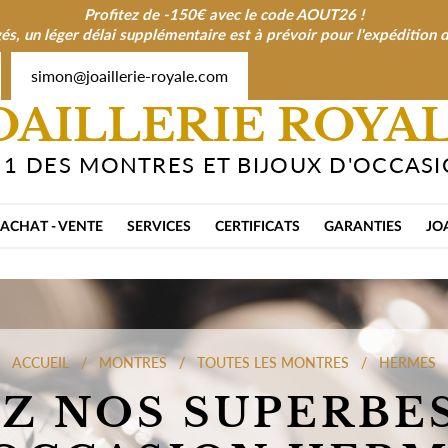
Profitez de -150€ avec le code AOUT26 !
és, un léger délai supplémentaire est à prévoir pour l'expéditio
simon@joaillerie-royale.com
OAILLERIE ROYA
 1 DES MONTRES ET BIJOUX D'OCCAS
ACHAT - VENTE
SERVICES
CERTIFICATS
GARANTIES
JO
ACCUEIL
MONTRES
TOUTES LES MONTRES
HERMES
Z NOS SUPERBE