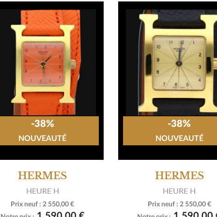
-38%
-38%
NOUVEAUTÉ
NOUVEAUTÉ
HERMES
HERMES
HEURE H
HEURE H
Prix neuf :
2 550,00 €
Prix neuf :
2 550,00 €


Voir le produit
Voir le produit
1 590,00 €
1 590,00 