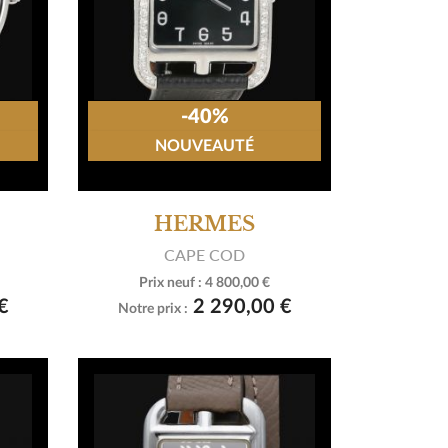
-40%
NOUVEAUTÉ
HERMES
CAPE COD
Prix neuf :
4 800,00 €

Voir le produit
€
2 290,00 €
Notre prix :