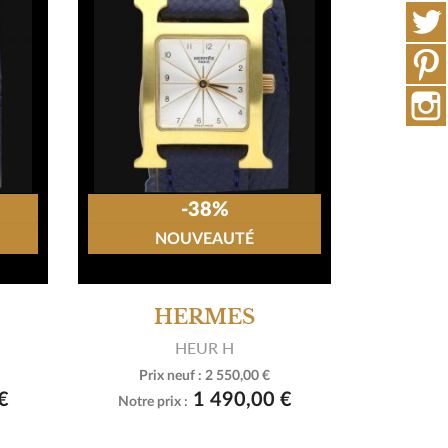
-38%
NOUVEAUTÉ
HERMES
HEUR H
Prix neuf :
2 550,00 €

Voir le produit
€
1 490,00 €
Notre prix :