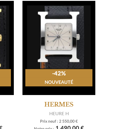
-42%
NOUVEAUTÉ
HERMES
HEURE H
Prix neuf :
2 550,00 €

Voir le produit
€
1 490,00 €