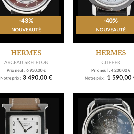
-43%
-40%
NOUVEAUTÉ
NOUVEAUTÉ
HERMES
HERMES
ARCEAU SKELETON
CLIPPER
Prix neuf :
6 950,00 €
Prix neuf :
4 200,00 €


Voir le produit
Voir le produit
3 490,00 €
1 590,00 
Notre prix :
Notre prix :