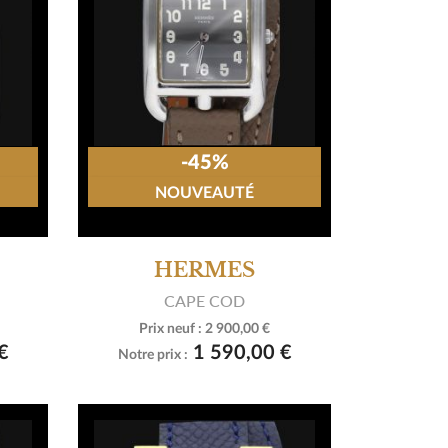
-45%
NOUVEAUTÉ
HERMES
CAPE COD
Prix neuf :
2 900,00 €

Voir le produit
€
1 590,00 €
Notre prix :