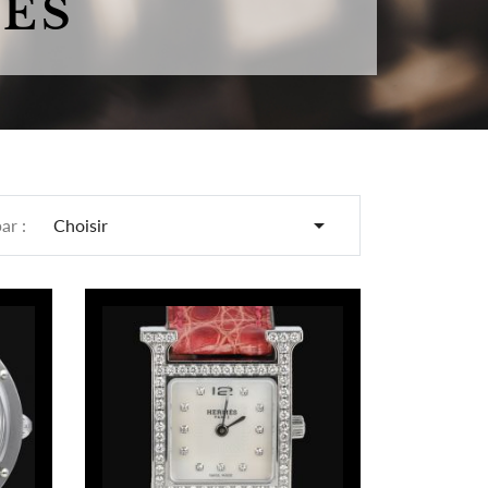
MES

par :
Choisir