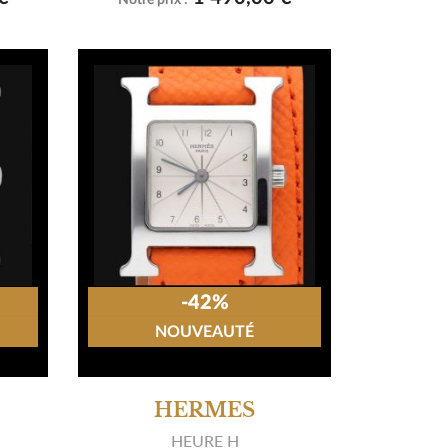
Notre prix :
-42%
NOUVEAUTÉ
HERMES
HEURE H