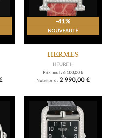
-41%
NOUVEAUTÉ
HERMES
HEURE H
Prix neuf :
6 100,00 €

Voir le produit
€
2 990,00 €
Notre prix :