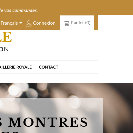
n de vos commandes.

Panier
(0)
Connexion
Français
LE
ION
AILLERIE ROYALE
CONTACT
S MONTRES