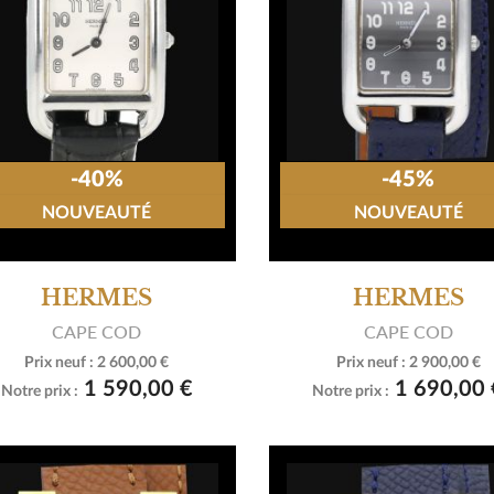
-40%
-45%
NOUVEAUTÉ
NOUVEAUTÉ
HERMES
HERMES
CAPE COD
CAPE COD
Prix neuf :
2 600,00 €
Prix neuf :
2 900,00 €


Voir le produit
Voir le produit
1 590,00 €
1 690,00 
Notre prix :
Notre prix :