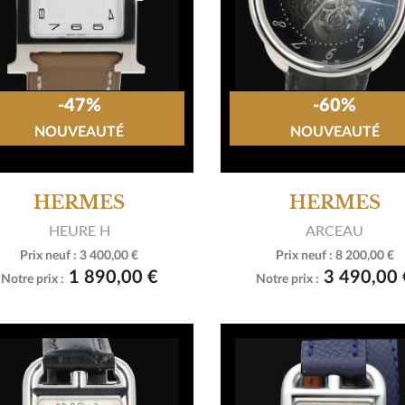
-47%
-60%
NOUVEAUTÉ
NOUVEAUTÉ
HERMES
HERMES
HEURE H
ARCEAU
Prix neuf :
3 400,00 €
Prix neuf :
8 200,00 €


Voir le produit
Voir le produit
1 890,00 €
3 490,00 
Notre prix :
Notre prix :