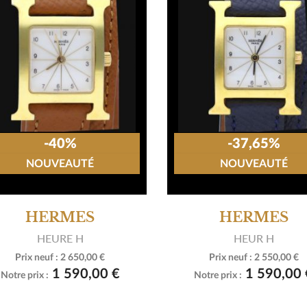
-40%
-37,65%
NOUVEAUTÉ
NOUVEAUTÉ
HERMES
HERMES
HEURE H
HEUR H
Prix neuf :
2 650,00 €
Prix neuf :
2 550,00 €


Voir le produit
Voir le produit
1 590,00 €
1 590,00 
Notre prix :
Notre prix :