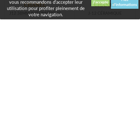
vous recommandons d'accepter leur
d'informations
utilisation pour profiter pleinement de
-39%
votre navigation.
CHANEL
-42%
J-12 CÉRAMIQUE
NOUVEAUTÉ
Prix neuf :
4 900,00 €
2 990,00 €
Notre prix :
CHANEL
J12 38MM AUTOMATIQUE
Prix neuf :
5 600,00 €
3 590,00 €
Notre prix :