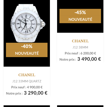
-45%
NOUVEAUTÉ
CHANEL
-40%
J12 38MM
NOUVEAUTÉ
Prix neuf :
6 200,00 €
3 490,00 €
Notre prix :
CHANEL
J12 33MM QUARTZ
Prix neuf :
4 900,00 €
3 290,00 €
Notre prix :