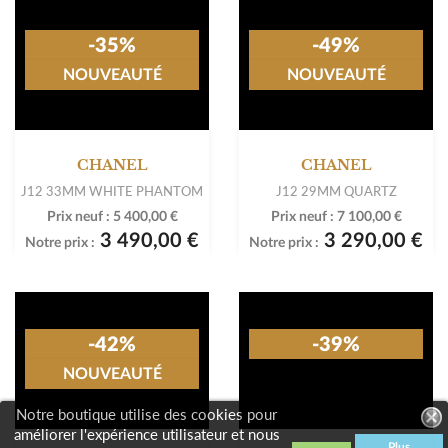
-35%
-49%
NOUVEAUTÉ
NOUVEAUTÉ
CHANEL
CHANEL
J12 33MM WHITE PHANTOM
J12 29MM QUARTZ
Prix neuf :
5 400,00 €
Prix neuf :
7 100,00 €
3 490,00 €
3 290,00 €
Notre prix :
Notre prix :
Notre boutique utilise des cookies pour
améliorer l'expérience utilisateur et nous
Plus