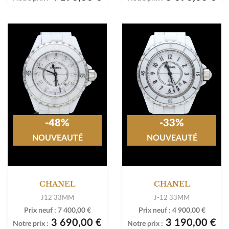
-48%
-33%
NOUVEAUTÉ
NOUVEAUTÉ
CHANEL
CHANEL
J12 33MM
J-12 33MM
Prix neuf :
7 400,00 €
Prix neuf :
4 900,00 €
3 690,00 €
3 190,00 €
Notre prix :
Notre prix :