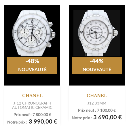
-48%
-44%
NOUVEAUTÉ
NOUVEAUTÉ
CHANEL
CHANEL
J-12 CHRONOGRAPH
J12 33MM
AUTOMATIC CERAMIC
Prix neuf :
7 100,00 €
Prix neuf :
7 800,00 €
3 690,00 €
Notre prix :
3 990,00 €
Notre prix :