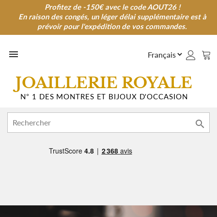
Profitez de -150€ avec le code AOUT26 !
Profitez de -150€ avec le code AOUT26 !
En raison des congés, un léger délai supplémentaire est à
En raison des congés, un léger délai supplémentaire est à
prévoir pour l'expédition de vos commandes.
prévoir pour l'expédition de vos commandes.

JOAILLERIE ROYALE
N° 1 DES MONTRES ET BIJOUX D'OCCASION
