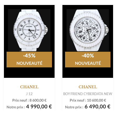
-45%
-40%
NOUVEAUTÉ
NOUVEAUTÉ
CHANEL
CHANEL
J 12
BOY FRIEND CYBERDATA NEW
Prix neuf :
8 600,00 €
Prix neuf :
10 600,00 €
4 990,00 €
6 490,00 €
Notre prix :
Notre prix :