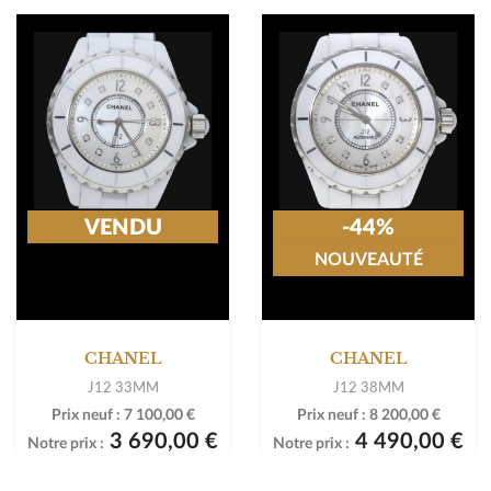
VENDU
-44%
NOUVEAUTÉ
CHANEL
CHANEL
J12 33MM
J12 38MM
Prix neuf :
7 100,00 €
Prix neuf :
8 200,00 €
3 690,00 €
4 490,00 €
Notre prix :
Notre prix :