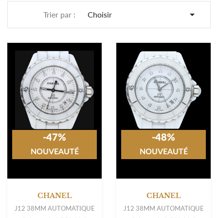

Trier par :
Choisir
-47%
-48%
NOUVEAUTÉ
NOUVEAUTÉ
CHANEL
CHANEL
J12 38MM AUTOMATIQUE
J12 38MM AUTOMATIQUE