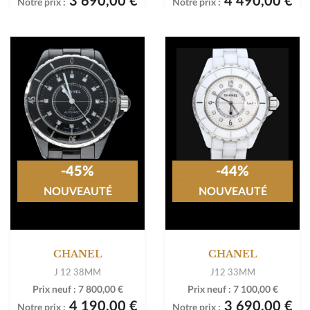
3 690,00 €
4 490,00 €
Notre prix :
Notre prix :
-45%
-44%
NOUVEAUTÉ
NOUVEAUTÉ
CHANEL
CHANEL
J 12 38MM
J12 33MM
Prix neuf :
7 800,00 €
Prix neuf :
7 100,00 €
4 190,00 €
3 690,00 €
Notre prix :
Notre prix :