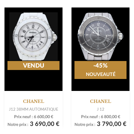
VENDU
-45%
NOUVEAUTÉ
CHANEL
CHANEL
J12 38MM AUTOMATIQUE
J 12
Prix neuf :
6 600,00 €
Prix neuf :
6 800,00 €
3 690,00 €
3 790,00 €
Notre prix :
Notre prix :