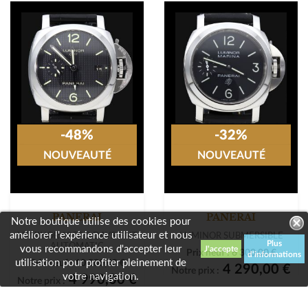
PANERAI
LUMINOR BASE 8 DAYS
Prix neuf :
6 400,00 €
4 290,00 €
Notre prix :
Notre boutique utilise des cookies pour
-48%
-32%
améliorer l'expérience utilisateur et nous
Plus
vous recommandons d'accepter leur
NOUVEAUTÉ
NOUVEAUTÉ
d'informations
utilisation pour profiter pleinement de
votre navigation.