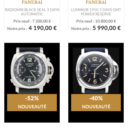
PANERAI
PANERAI
RADIOMIR BLACK SEAL 3 DAYS
LUMINOR 1950 3 DAYS GMT
AUTOMATIC
POWER RESERVE
Prix neuf :
7 200,00 €
Prix neuf :
10 800,00 €
4 190,00 €
5 990,00 €
Notre prix :
Notre prix :
-52%
-40%
NOUVEAUTÉ
NOUVEAUTÉ