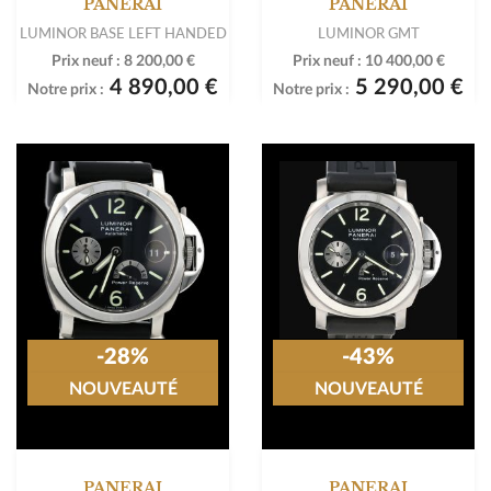
PANERAI
PANERAI
LUMINOR BASE LEFT HANDED
LUMINOR GMT
Prix neuf :
8 200,00 €
Prix neuf :
10 400,00 €
4 890,00 €
5 290,00 €
Notre prix :
Notre prix :
-28%
-43%
NOUVEAUTÉ
NOUVEAUTÉ
PANERAI
PANERAI