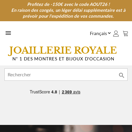
Profitez de -150€ avec le code AOUT26 !
Profitez de -150€ avec le code AOUT26 !
En raison des congés, un léger délai supplémentaire est à
En raison des congés, un léger délai supplémentaire est à
prévoir pour l'expédition de vos commandes.
prévoir pour l'expédition de vos commandes.

JOAILLERIE ROYALE
N° 1 DES MONTRES ET BIJOUX D'OCCASION
