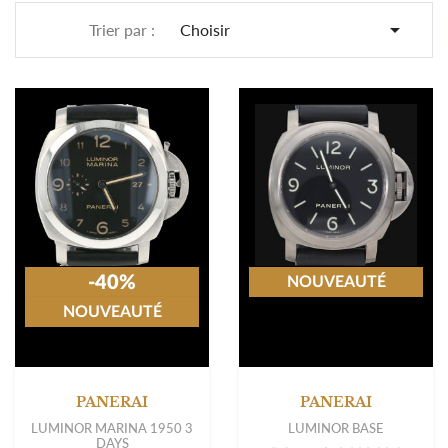

Trier par :
Choisir
-40%
NOUVEAUTÉ
NOUVEAUTÉ
PANERAI
PANERAI
LUMINOR MARINA 1950 3
LUMINOR BASE
DAYS