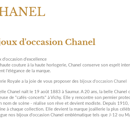
HANEL
joux d'occasion Chanel
x d'occasion d'excellence
 haute couture à la haute horlogerie, Chanel conserve son esprit inte
ent l'élégance de la marque.
lerie Royale a la joie de vous proposer des
bijoux d'occasion Chanel
lle Chanel naît le 19 août 1883 à Saumur. A 20 ans, la belle Chanel d
euse de "cafés-concerts" à Vichy. Elle y rencontre son permier protec
n nom de scène - réalise son rêve et devient modiste. Depuis 1910, 
ine à chaque collection. Elle devient la marque joaillerie la plus cé
ogue nos bijoux d'occasion Chanel emblématique tels que J-12 ou Ma