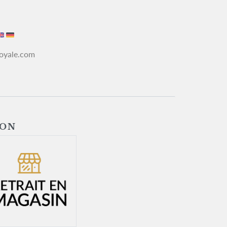
royale.com
SON