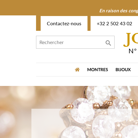
En raison des cong
Contactez-nous
+32 2 502 43 02
J

N°
MONTRES
BIJOUX