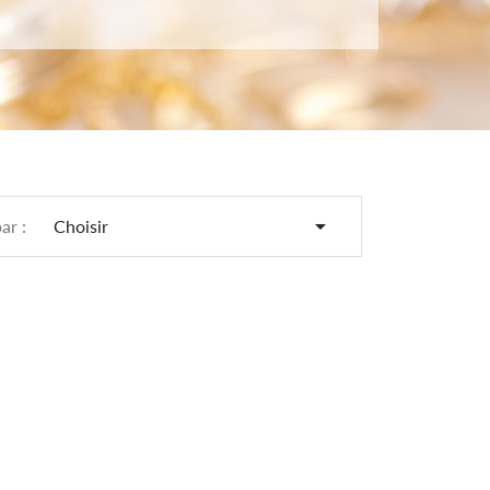

par :
Choisir