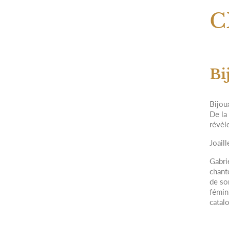
C
Bi
Bijou
De la
révèl
Joail
Gabrie
chant
de so
fémin
catal