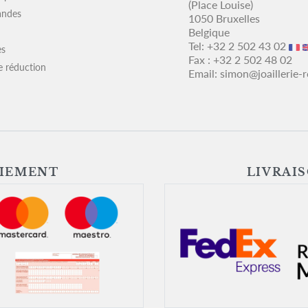
(Place Louise)
ndes
1050 Bruxelles
Belgique
Tel:
+32 2 502 43 02
es
Fax :
+32 2 502 48 02
e réduction
Email:
simon@joaillerie-
AIEMENT
LIVRAI