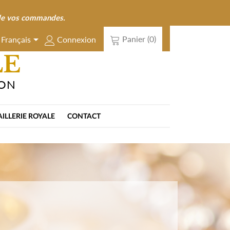
n de vos commandes.

Panier
(0)
Connexion
Français
LE
ION
AILLERIE ROYALE
CONTACT