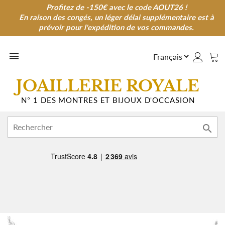
Profitez de -150€ avec le code AOUT26 !
Profitez de -150€ avec le code AOUT26 !
En raison des congés, un léger délai supplémentaire est à
En raison des congés, un léger délai supplémentaire est à
prévoir pour l'expédition de vos commandes.
prévoir pour l'expédition de vos commandes.

JOAILLERIE ROYALE
N° 1 DES MONTRES ET BIJOUX D'OCCASION
