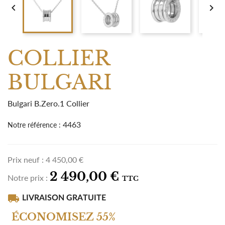


COLLIER
BULGARI
Bulgari B.Zero.1 Collier
4463
Notre référence :
Prix neuf :
4 450,00 €
2 490,00 €
Notre prix :
TTC
local_shipping
LIVRAISON GRATUITE
ÉCONOMISEZ 55%