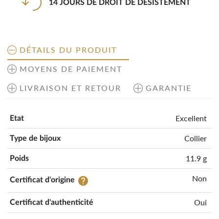
14 JOURS DE DROIT DE DÉSISTEMENT
DÉTAILS DU PRODUIT
MOYENS DE PAIEMENT
LIVRAISON ET RETOUR
GARANTIE
Excellent
Etat
Collier
Type de bijoux
11.9 g
Poids
Non
help
Certificat d'origine
Oui
Certificat d'authenticité