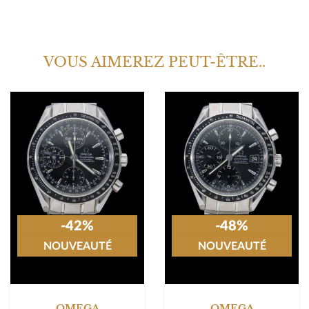
VOUS AIMEREZ PEUT-ÊTRE..
-42%
-48%
NOUVEAUTÉ
NOUVEAUTÉ
OMEGA
OMEGA