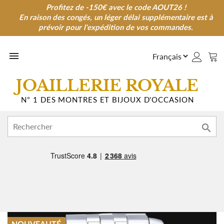
Profitez de -150€ avec le code AOUT26 !
Profitez de -150€ avec le code AOUT26 !
En raison des congés, un léger délai supplémentaire est à
En raison des congés, un léger délai supplémentaire est à
prévoir pour l'expédition de vos commandes.
prévoir pour l'expédition de vos commandes.

JOAILLERIE ROYALE
N° 1 DES MONTRES ET BIJOUX D'OCCASION
