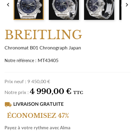


BREITLING
Chronomat B01 Chronograph Japan
MT43405
Notre référence :
Prix neuf :
9 450,00 €
4 990,00 €
Notre prix :
TTC
local_shipping
LIVRAISON GRATUITE
ÉCONOMISEZ 47%
Payez à votre rythme avec Alma