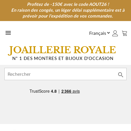
Profitez de -150€ avec le code AOUT26 !
Profitez de -150€ avec le code AOUT26 !
En raison des congés, un léger délai supplémentaire est à
En raison des congés, un léger délai supplémentaire est à
prévoir pour l'expédition de vos commandes.
prévoir pour l'expédition de vos commandes.

JOAILLERIE ROYALE
N° 1 DES MONTRES ET BIJOUX D'OCCASION
