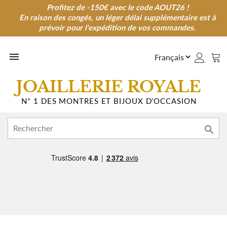
Profitez de -150€ avec le code AOUT26 !
Profitez de -150€ avec le code AOUT26 !
En raison des congés, un léger délai supplémentaire est à
En raison des congés, un léger délai supplémentaire est à
prévoir pour l'expédition de vos commandes.
prévoir pour l'expédition de vos commandes.

JOAILLERIE ROYALE
N° 1 DES MONTRES ET BIJOUX D'OCCASION
