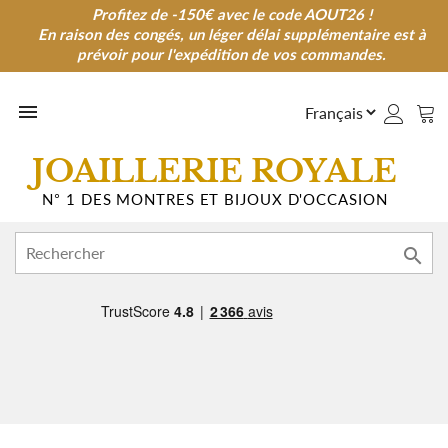
Profitez de -150€ avec le code AOUT26 !
Profitez de -150€ avec le code AOUT26 !
En raison des congés, un léger délai supplémentaire est à
En raison des congés, un léger délai supplémentaire est à
prévoir pour l'expédition de vos commandes.
prévoir pour l'expédition de vos commandes.

JOAILLERIE ROYALE
N° 1 DES MONTRES ET BIJOUX D'OCCASION
