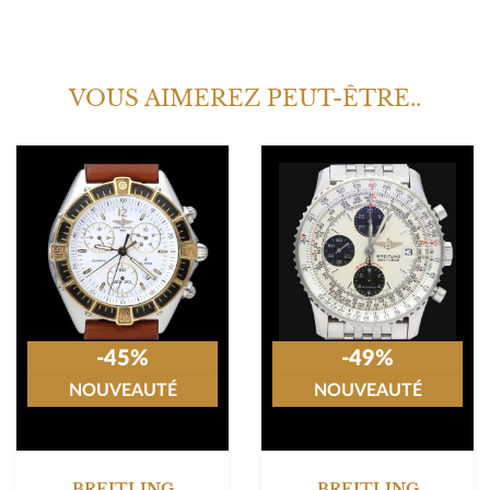
VOUS AIMEREZ PEUT-ÊTRE..
-45%
-49%
NOUVEAUTÉ
NOUVEAUTÉ
BREITLING
BREITLING