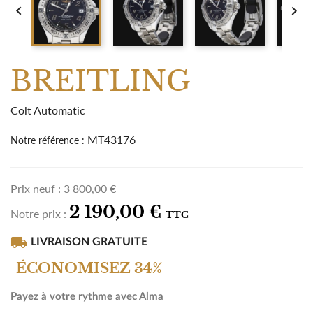


BREITLING
Colt Automatic
MT43176
Notre référence :
Prix neuf :
3 800,00 €
2 190,00 €
Notre prix :
TTC
local_shipping
LIVRAISON GRATUITE
ÉCONOMISEZ 34%
Payez à votre rythme avec Alma