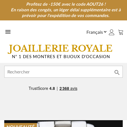
Profitez de -150€ avec le code AOUT26 !
Profitez de -150€ avec le code AOUT26 !
En raison des congés, un léger délai supplémentaire est à
En raison des congés, un léger délai supplémentaire est à
prévoir pour l'expédition de vos commandes.
prévoir pour l'expédition de vos commandes.

JOAILLERIE ROYALE
N° 1 DES MONTRES ET BIJOUX D'OCCASION
