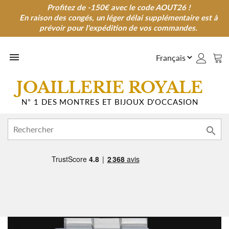
Profitez de -150€ avec le code AOUT26 !
Profitez de -150€ avec le code AOUT26 !
En raison des congés, un léger délai supplémentaire est à
En raison des congés, un léger délai supplémentaire est à
prévoir pour l'expédition de vos commandes.
prévoir pour l'expédition de vos commandes.

JOAILLERIE ROYALE
N° 1 DES MONTRES ET BIJOUX D'OCCASION
