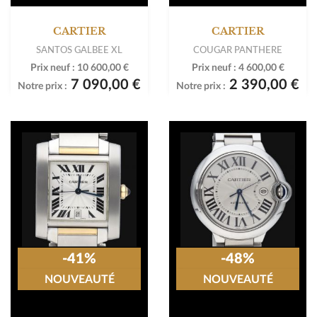
CARTIER
CARTIER
SANTOS GALBEE XL
COUGAR PANTHERE
Prix neuf :
10 600,00 €
Prix neuf :
4 600,00 €
7 090,00 €
2 390,00 €
Notre prix :
Notre prix :
-41%
-48%
NOUVEAUTÉ
NOUVEAUTÉ