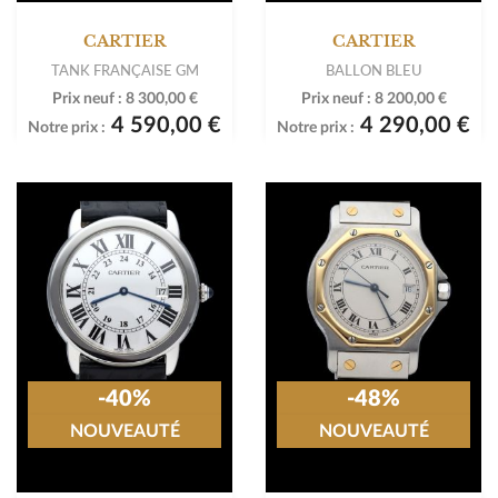
CARTIER
CARTIER
TANK FRANÇAISE GM
BALLON BLEU
Prix neuf :
8 300,00 €
Prix neuf :
8 200,00 €
4 590,00 €
4 290,00 €
Notre prix :
Notre prix :
-40%
-48%
NOUVEAUTÉ
NOUVEAUTÉ