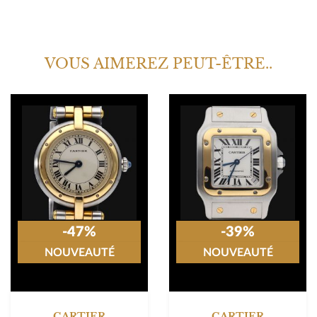
VOUS AIMEREZ PEUT-ÊTRE..
-47%
-39%
NOUVEAUTÉ
NOUVEAUTÉ
CARTIER
CARTIER