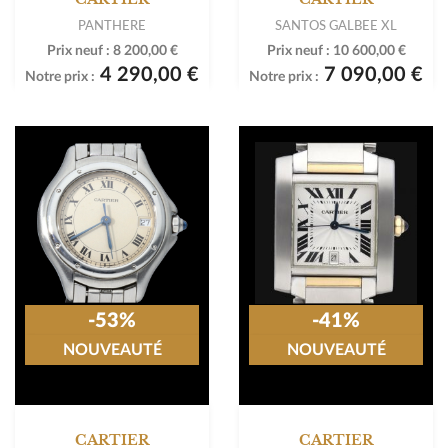
PANTHERE
SANTOS GALBEE XL
Prix neuf :
8 200,00 €
Prix neuf :
10 600,00 €
4 290,00 €
7 090,00 €
Notre prix :
Notre prix :
-53%
-41%
NOUVEAUTÉ
NOUVEAUTÉ
CARTIER
CARTIER