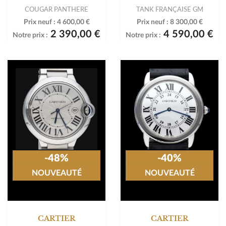
COUGAR PANTHERE
TANK FRANÇAISE GM
Prix neuf :
4 600,00 €
Prix neuf :
8 300,00 €
2 390,00 €
4 590,00 €
Notre prix :
Notre prix :
-48%
-40%
NOUVEAUTÉ
NOUVEAUTÉ
CARTIER
CARTIER