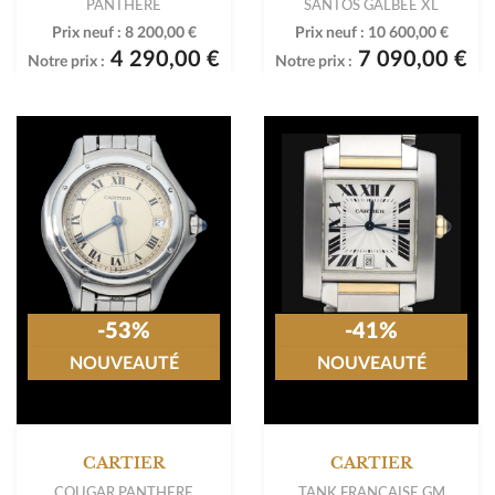
PANTHERE
SANTOS GALBEE XL
Prix neuf :
8 200,00 €
Prix neuf :
10 600,00 €
4 290,00 €
7 090,00 €
Notre prix :
Notre prix :
-53%
-41%
NOUVEAUTÉ
NOUVEAUTÉ
CARTIER
CARTIER
COUGAR PANTHERE
TANK FRANÇAISE GM