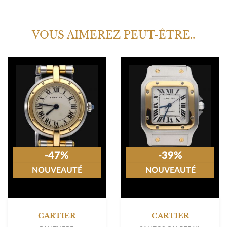
VOUS AIMEREZ PEUT-ÊTRE..
-47%
-39%
NOUVEAUTÉ
NOUVEAUTÉ
CARTIER
CARTIER