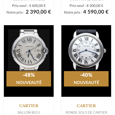
Prix neuf :
4 600,00 €
Prix neuf :
8 300,00 €
2 390,00 €
4 590,00 €
Notre prix :
Notre prix :
-48%
-40%
NOUVEAUTÉ
NOUVEAUTÉ
CARTIER
CARTIER
BALLON BLEU
RONDE SOLO DE CARTIER