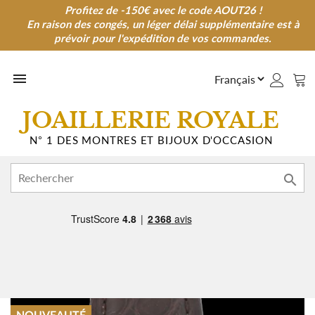
Profitez de -150€ avec le code AOUT26 !
Profitez de -150€ avec le code AOUT26 !
En raison des congés, un léger délai supplémentaire est à
En raison des congés, un léger délai supplémentaire est à
prévoir pour l'expédition de vos commandes.
prévoir pour l'expédition de vos commandes.

JOAILLERIE ROYALE
N° 1 DES MONTRES ET BIJOUX D'OCCASION
