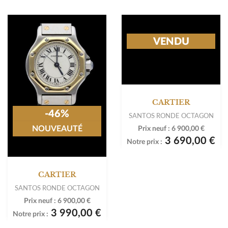
VENDU
CARTIER
-46%
SANTOS RONDE OCTAGON
NOUVEAUTÉ
Prix neuf :
6 900,00 €
3 690,00 €
Notre prix :
CARTIER
SANTOS RONDE OCTAGON
Prix neuf :
6 900,00 €
3 990,00 €
Notre prix :