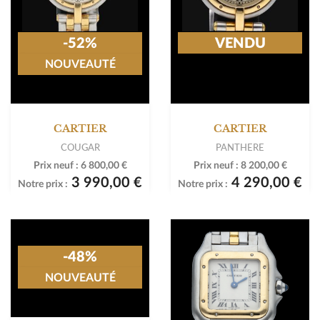
-52%
VENDU
NOUVEAUTÉ
CARTIER
CARTIER
COUGAR
PANTHERE
Prix neuf :
6 800,00 €
Prix neuf :
8 200,00 €
3 990,00 €
4 290,00 €
Notre prix :
Notre prix :