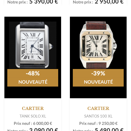
5 390,00 €
2 950,00 €
Notre prix :
Notre prix :
-48%
-39%
NOUVEAUTÉ
NOUVEAUTÉ
CARTIER
CARTIER
TANK SOLO XL
SANTOS 100 XL
Prix neuf :
6 000,00 €
Prix neuf :
9 250,00 €
3 090,00 €
5 490,00 €