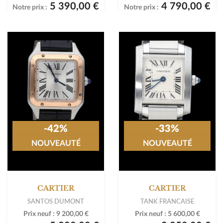
5 390,00 €
4 790,00 €
Notre prix :
Notre prix :
-42%
-33%
NOUVEAUTÉ
NOUVEAUTÉ
CARTIER
CARTIER
SANTOS DUMONT
TANK FRANCAISE
Prix neuf :
9 200,00 €
Prix neuf :
5 600,00 €