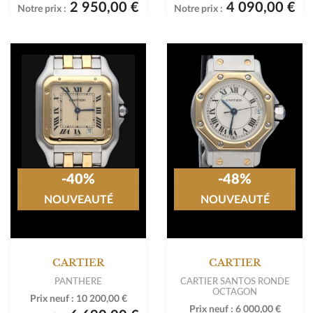
2 950,00 €
4 090,00 €
Notre prix :
Notre prix :
-40%
-48%
NOUVEAUTÉ
NOUVEAUTÉ
CARTIER
CARTIER
PANTHERE
CARTIER SANTOS RONDE
OCTAGON
Prix neuf :
10 200,00 €
Prix neuf :
6 000,00 €