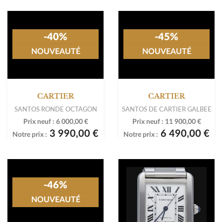
-40%
NOUVEAUTÉ
CARTIER
-45%
SANTOS RONDE OCTAGON
NOUVEAUTÉ
Prix neuf :
6 000,00 €
3 990,00 €
Notre prix :
CARTIER
SANTOS DE CARTIER GALBEE
Prix neuf :
11 900,00 €
6 490,00 €
Notre prix :