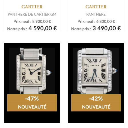
-48%
-42%
NOUVEAUTÉ
NOUVEAUTÉ
CARTIER
CARTIER
PANTHERE DE CARTIER GM
PANTHERE
Prix neuf :
8 900,00 €
Prix neuf :
6 800,00 €
4 590,00 €
3 490,00 €
Notre prix :
Notre prix :