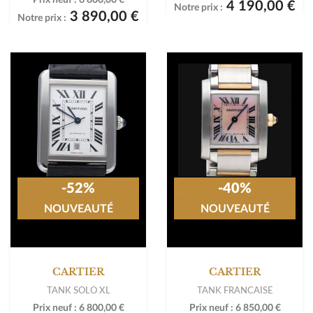
4 190,00 €
Notre prix :
3 890,00 €
Notre prix :
-52%
-40%
NOUVEAUTÉ
NOUVEAUTÉ
CARTIER
CARTIER
TANK SOLO XL
TANK FRANCAISE
Prix neuf :
6 800,00 €
Prix neuf :
6 850,00 €