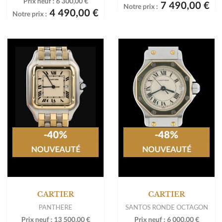
Prix neuf :
6 300,00 €
7 490,00 €
Notre prix :
4 490,00 €
Notre prix :
-40%
-48%
NOUVEAUTÉ
NOUVEAUTÉ
CARTIER
CARTIER
PANTHERE
SANTOS RONDE OCTAGON
Prix neuf :
13 500,00 €
Prix neuf :
6 000,00 €