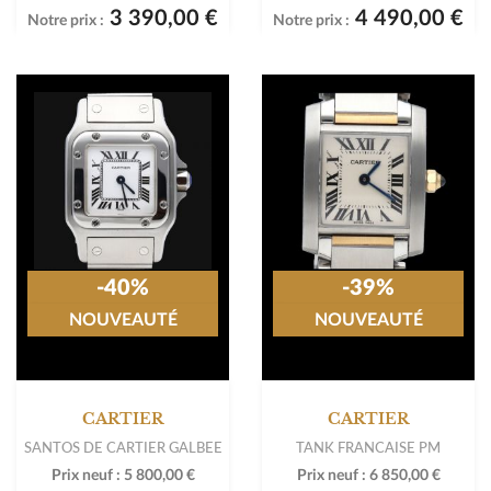
3 390,00 €
4 490,00 €
Notre prix :
Notre prix :
-40%
-39%
NOUVEAUTÉ
NOUVEAUTÉ
CARTIER
CARTIER
SANTOS DE CARTIER GALBEE
TANK FRANCAISE PM
Prix neuf :
5 800,00 €
Prix neuf :
6 850,00 €