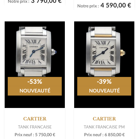
3 790,00 €
Notre prix :
4 590,00 €
Notre prix :
-53%
-39%
NOUVEAUTÉ
NOUVEAUTÉ
CARTIER
CARTIER
TANK FRANCAISE
TANK FRANCAISE PM
Prix neuf :
5 750,00 €
Prix neuf :
6 850,00 €