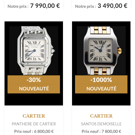
7 990,00 €
3 490,00 €
Notre prix :
Notre prix :
-30%
-1000%
NOUVEAUTÉ
NOUVEAUTÉ
CARTIER
CARTIER
PANTHERE DE CARTIER
SANTOS DEMOISELLE
Prix neuf :
6 800,00 €
Prix neuf :
7 800,00 €