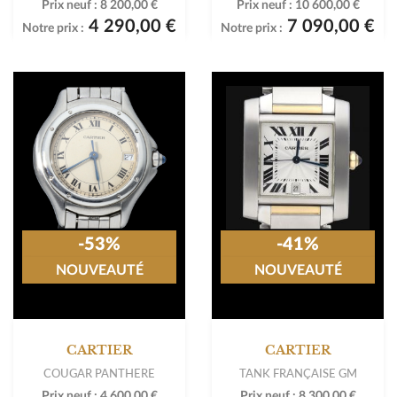
Prix neuf :
8 200,00 €
Prix neuf :
10 600,00 €
4 290,00 €
7 090,00 €
Notre prix :
Notre prix :
-53%
-41%
NOUVEAUTÉ
NOUVEAUTÉ
CARTIER
CARTIER
COUGAR PANTHERE
TANK FRANÇAISE GM
Prix neuf :
4 600,00 €
Prix neuf :
8 300,00 €