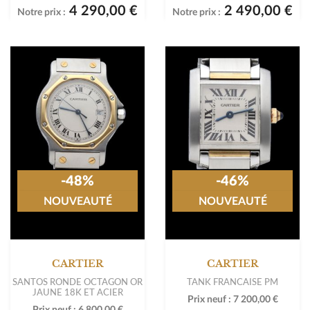
4 290,00 €
2 490,00 €
Notre prix :
Notre prix :
-48%
-46%
NOUVEAUTÉ
NOUVEAUTÉ
CARTIER
CARTIER
SANTOS RONDE OCTAGON OR
TANK FRANCAISE PM
JAUNE 18K ET ACIER
Prix neuf :
7 200,00 €
Prix neuf :
6 800,00 €