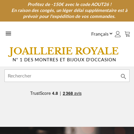
Profitez de -150€ avec le code AOUT26 !
Profitez de -150€ avec le code AOUT26 !
En raison des congés, un léger délai supplémentaire est à
En raison des congés, un léger délai supplémentaire est à
prévoir pour l'expédition de vos commandes.
prévoir pour l'expédition de vos commandes.

JOAILLERIE ROYALE
N° 1 DES MONTRES ET BIJOUX D'OCCASION
