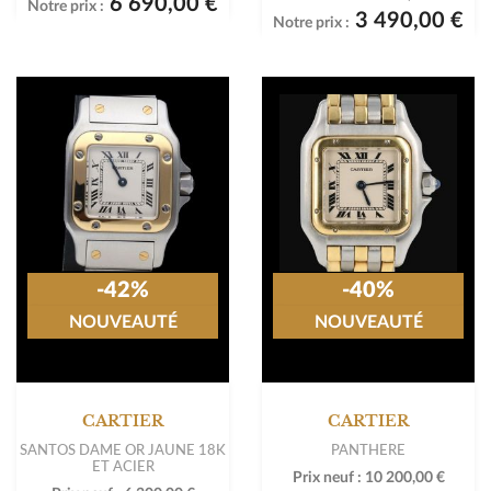
6 690,00 €
Notre prix :
3 490,00 €
Notre prix :
-42%
-40%
NOUVEAUTÉ
NOUVEAUTÉ
CARTIER
CARTIER
SANTOS DAME OR JAUNE 18K
PANTHERE
ET ACIER
Prix neuf :
10 200,00 €