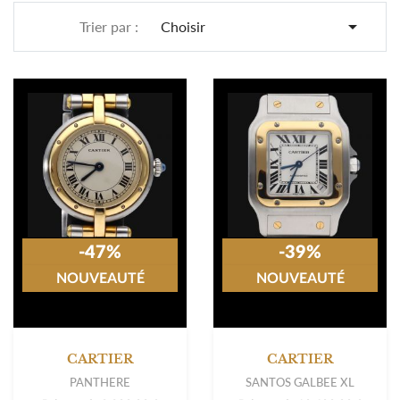

Trier par :
Choisir
-47%
-39%
NOUVEAUTÉ
NOUVEAUTÉ
CARTIER
CARTIER
PANTHERE
SANTOS GALBEE XL