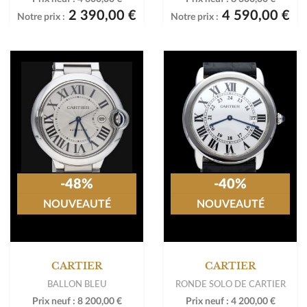
2 390,00 €
4 590,00 €
Notre prix :
Notre prix :
-48%
-40%
NOUVEAUTÉ
NOUVEAUTÉ
CARTIER
CARTIER
BALLON BLEU
RONDE SOLO DE CARTIER
Prix neuf :
8 200,00 €
Prix neuf :
4 200,00 €