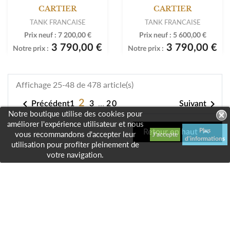
-47%
-42%
NOUVEAUTÉ
NOUVEAUTÉ
CARTIER
CARTIER
TANK FRANCAISE
TANK FRANCAISE
Prix neuf :
7 200,00 €
Prix neuf :
5 600,00 €
Notre boutique utilise des cookies pour
3 790,00 €
3 790,00 €
Notre prix :
Notre prix :
améliorer l'expérience utilisateur et nous
Plus
vous recommandons d'accepter leur
d'informations
utilisation pour profiter pleinement de
votre navigation.
Affichage 25-48 de 478 article(s)

2
…

1
3
20
Précédent
Suivant

Retour en haut