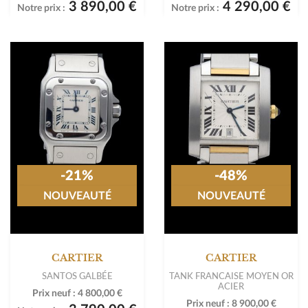
3 890,00 €
4 290,00 €
Notre prix :
Notre prix :
-21%
-48%
NOUVEAUTÉ
NOUVEAUTÉ
CARTIER
CARTIER
SANTOS GALBÉE
TANK FRANCAISE MOYEN OR
ACIER
Prix neuf :
4 800,00 €
Prix neuf :
8 900,00 €