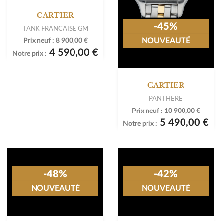
-48%
NOUVEAUTÉ
CARTIER
-45%
TANK FRANCAISE GM
NOUVEAUTÉ
Prix neuf :
8 900,00 €
4 590,00 €
Notre prix :
CARTIER
PANTHERE
Prix neuf :
10 900,00 €
5 490,00 €
Notre prix :