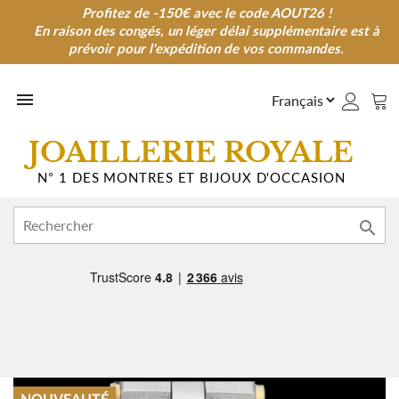
Profitez de -150€ avec le code AOUT26 !
Profitez de -150€ avec le code AOUT26 !
En raison des congés, un léger délai supplémentaire est à
En raison des congés, un léger délai supplémentaire est à
prévoir pour l'expédition de vos commandes.
prévoir pour l'expédition de vos commandes.

JOAILLERIE ROYALE
N° 1 DES MONTRES ET BIJOUX D'OCCASION
