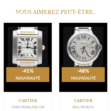
VOUS AIMEREZ PEUT-ÊTRE..
-41%
-48%
NOUVEAUTÉ
NOUVEAUTÉ
CARTIER
CARTIER
TANK FRANÇAISE GM
BALLON BLEU