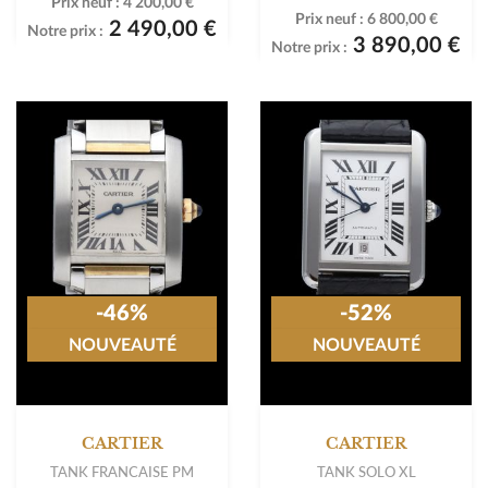
Prix neuf :
4 200,00 €
Prix neuf :
6 800,00 €
2 490,00 €
Notre prix :
3 890,00 €
Notre prix :
-46%
-52%
NOUVEAUTÉ
NOUVEAUTÉ
CARTIER
CARTIER
TANK FRANCAISE PM
TANK SOLO XL