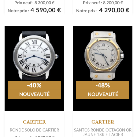
Prix neuf :
8 300,00 €
Prix neuf :
8 200,00 €
4 590,00 €
4 290,00 €
Notre prix :
Notre prix :
-40%
-48%
NOUVEAUTÉ
NOUVEAUTÉ
CARTIER
CARTIER
RONDE SOLO DE CARTIER
SANTOS RONDE OCTAGON OR
JAUNE 18K ET ACIER