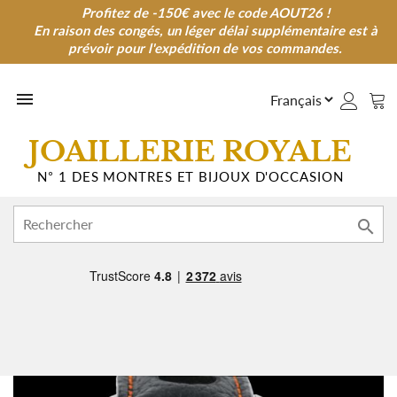
Profitez de -150€ avec le code AOUT26 !
Profitez de -150€ avec le code AOUT26 !
En raison des congés, un léger délai supplémentaire est à
En raison des congés, un léger délai supplémentaire est à
prévoir pour l'expédition de vos commandes.
prévoir pour l'expédition de vos commandes.

JOAILLERIE ROYALE
N° 1 DES MONTRES ET BIJOUX D'OCCASION
