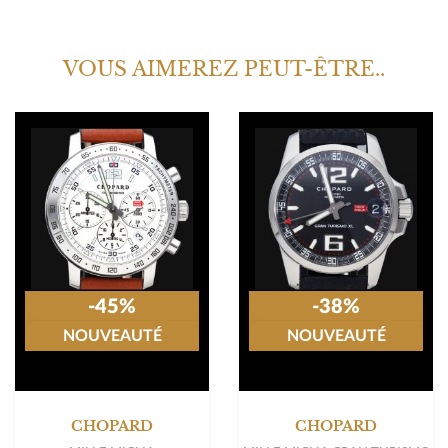
VOUS AIMEREZ PEUT-ÊTRE..
-45%
-38%
NOUVEAUTÉ
NOUVEAUTÉ
CHOPARD
CHOPARD