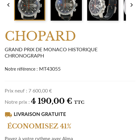


CHOPARD
GRAND PRIX DE MONACO HISTORIQUE
CHRONOGRAPH
MT43055
Notre référence :
Prix neuf :
7 600,00 €
4 190,00 €
Notre prix :
TTC
local_shipping
LIVRAISON GRATUITE
ÉCONOMISEZ 41%
Payez à votre rythme avec Alma