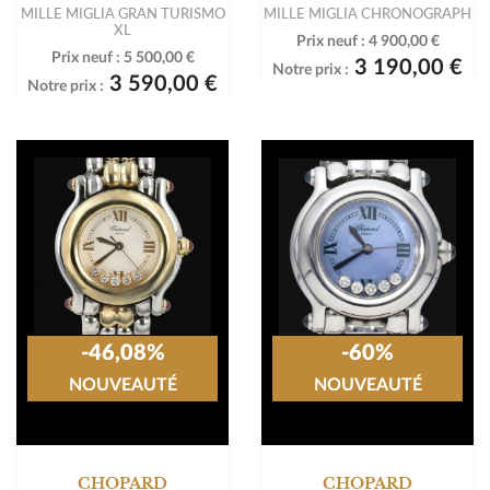
MILLE MIGLIA GRAN TURISMO
MILLE MIGLIA CHRONOGRAPH
XL
Prix neuf :
4 900,00 €
Prix neuf :
5 500,00 €
3 190,00 €
Notre prix :
3 590,00 €
Notre prix :
-46,08%
-60%
NOUVEAUTÉ
NOUVEAUTÉ
CHOPARD
CHOPARD