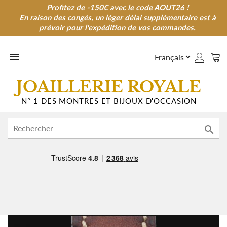
Profitez de -150€ avec le code AOUT26 !
Profitez de -150€ avec le code AOUT26 !
En raison des congés, un léger délai supplémentaire est à
En raison des congés, un léger délai supplémentaire est à
prévoir pour l'expédition de vos commandes.
prévoir pour l'expédition de vos commandes.

JOAILLERIE ROYALE
N° 1 DES MONTRES ET BIJOUX D'OCCASION
