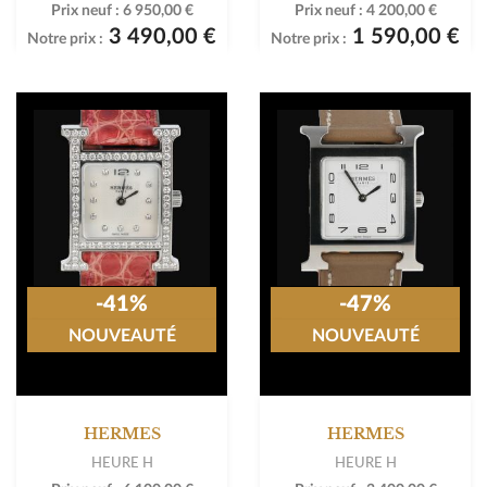
Prix neuf :
6 950,00 €
Prix neuf :
4 200,00 €
3 490,00 €
1 590,00 €
Notre prix :
Notre prix :
-41%
-47%
NOUVEAUTÉ
NOUVEAUTÉ
HERMES
HERMES
HEURE H
HEURE H