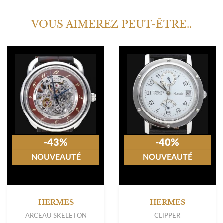
VOUS AIMEREZ PEUT-ÊTRE..
-43%
-40%
NOUVEAUTÉ
NOUVEAUTÉ
HERMES
HERMES
ARCEAU SKELETON
CLIPPER