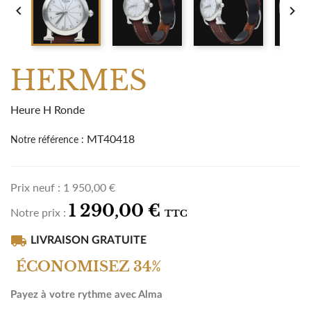


HERMES
Heure H Ronde
MT40418
Notre référence :
Prix neuf :
1 950,00 €
1 290,00 €
Notre prix :
TTC
local_shipping
LIVRAISON GRATUITE
ÉCONOMISEZ 34%
Payez à votre rythme avec Alma