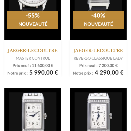
-55%
-40%
NOUVEAUTÉ
NOUVEAUTÉ
JAEGER-LECOULTRE
JAEGER-LECOULTRE
MASTER CONTROL
REVERSO CLASSIQUE LADY
Prix neuf :
11 600,00 €
Prix neuf :
7 200,00 €
5 990,00 €
4 290,00 €
Notre prix :
Notre prix :