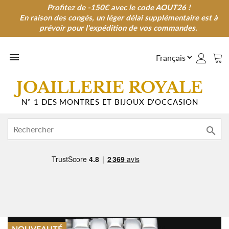
Profitez de -150€ avec le code AOUT26 !
Profitez de -150€ avec le code AOUT26 !
En raison des congés, un léger délai supplémentaire est à
En raison des congés, un léger délai supplémentaire est à
prévoir pour l'expédition de vos commandes.
prévoir pour l'expédition de vos commandes.

JOAILLERIE ROYALE
N° 1 DES MONTRES ET BIJOUX D'OCCASION
