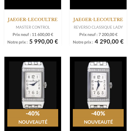
JAEGER-LECOULTRE
JAEGER-LECOULTRE
MASTER CONTROL
REVERSO CLASSIQUE LADY
Prix neuf :
11 600,00 €
Prix neuf :
7 200,00 €
5 990,00 €
4 290,00 €
Notre prix :
Notre prix :
-40%
-40%
NOUVEAUTÉ
NOUVEAUTÉ