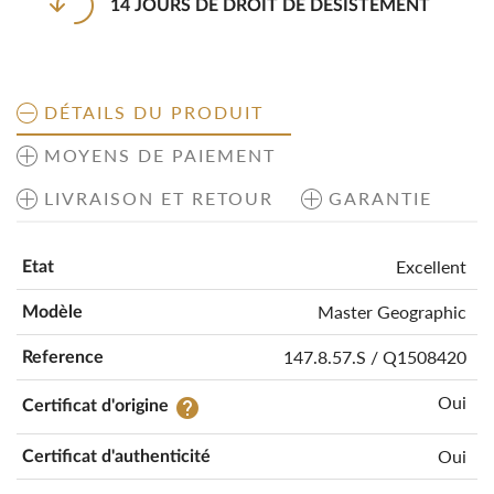
14 JOURS DE DROIT DE DÉSISTEMENT
DÉTAILS DU PRODUIT
MOYENS DE PAIEMENT
LIVRAISON ET RETOUR
GARANTIE
Excellent
Etat
Master Geographic
Modèle
147.8.57.S / Q1508420
Reference
Oui
help
Certificat d'origine
Oui
Certificat d'authenticité