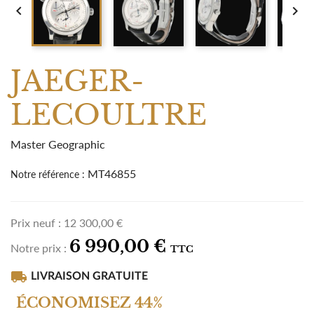


JAEGER-
LECOULTRE
Master Geographic
MT46855
Notre référence :
Prix neuf :
12 300,00 €
6 990,00 €
Notre prix :
TTC
local_shipping
LIVRAISON GRATUITE
ÉCONOMISEZ 44%