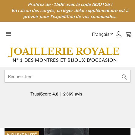
Profitez de -150€ avec le code AOUT26 !
Profitez de -150€ avec le code AOUT26 !
En raison des congés, un léger délai supplémentaire est à
En raison des congés, un léger délai supplémentaire est à
prévoir pour l'expédition de vos commandes.
prévoir pour l'expédition de vos commandes.

JOAILLERIE ROYALE
N° 1 DES MONTRES ET BIJOUX D'OCCASION
