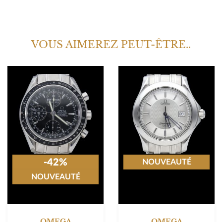
VOUS AIMEREZ PEUT-ÊTRE..
-42%
NOUVEAUTÉ
NOUVEAUTÉ
OMEGA
OMEGA