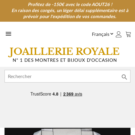
Profitez de -150€ avec le code AOUT26 !
Profitez de -150€ avec le code AOUT26 !
En raison des congés, un léger délai supplémentaire est à
En raison des congés, un léger délai supplémentaire est à
prévoir pour l'expédition de vos commandes.
prévoir pour l'expédition de vos commandes.

JOAILLERIE ROYALE
N° 1 DES MONTRES ET BIJOUX D'OCCASION
