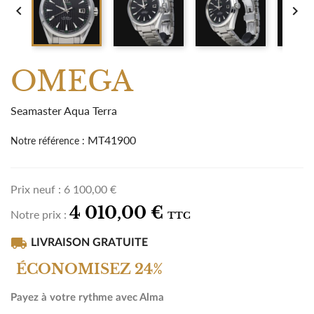


OMEGA
Seamaster Aqua Terra
MT41900
Notre référence :
Prix neuf :
6 100,00 €
4 010,00 €
Notre prix :
TTC
local_shipping
LIVRAISON GRATUITE
ÉCONOMISEZ 24%
Payez à votre rythme avec Alma