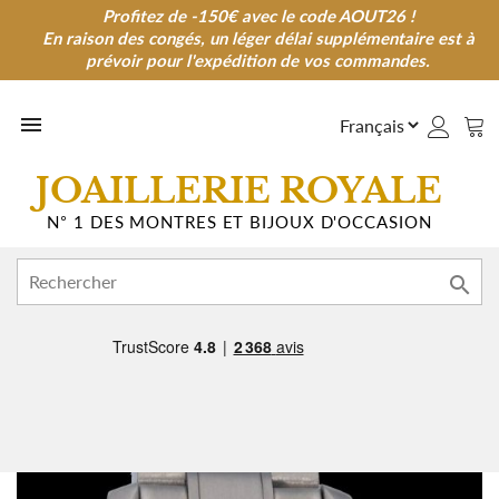
Profitez de -150€ avec le code AOUT26 !
Profitez de -150€ avec le code AOUT26 !
En raison des congés, un léger délai supplémentaire est à
En raison des congés, un léger délai supplémentaire est à
prévoir pour l'expédition de vos commandes.
prévoir pour l'expédition de vos commandes.

JOAILLERIE ROYALE
N° 1 DES MONTRES ET BIJOUX D'OCCASION
