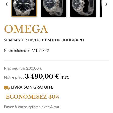


OMEGA
SEAMASTER DIVER 300M CHRONOGRAPH
MT41752
Notre référence :
Prix neuf :
6 200,00 €
3 490,00 €
Notre prix :
TTC
local_shipping
LIVRAISON GRATUITE
ÉCONOMISEZ 40%
Payez à votre rythme avec Alma