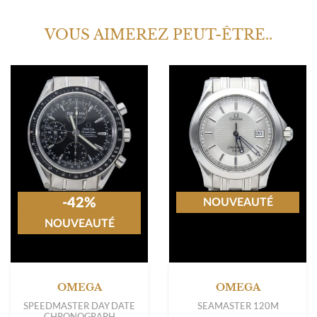
VOUS AIMEREZ PEUT-ÊTRE..
-42%
NOUVEAUTÉ
NOUVEAUTÉ
OMEGA
OMEGA
SPEEDMASTER DAY DATE
SEAMASTER 120M
CHRONOGRAPH