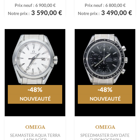
Prix neuf :
6 900,00 €
Prix neuf :
6 800,00 €
3 590,00 €
3 490,00 €
Notre prix :
Notre prix :
-48%
-48%
NOUVEAUTÉ
NOUVEAUTÉ
OMEGA
OMEGA
SEAMASTER AQUA TERRA
SPEEDMASTER DAY DATE
LADY ACIER
CHRONOGRAPH