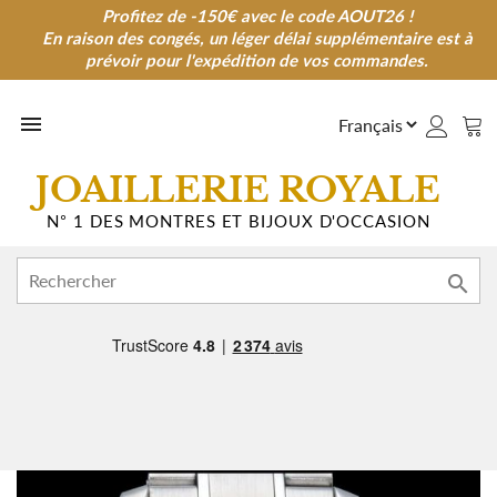
Profitez de -150€ avec le code AOUT26 !
Profitez de -150€ avec le code AOUT26 !
En raison des congés, un léger délai supplémentaire est à
En raison des congés, un léger délai supplémentaire est à
prévoir pour l'expédition de vos commandes.
prévoir pour l'expédition de vos commandes.

JOAILLERIE ROYALE
N° 1 DES MONTRES ET BIJOUX D'OCCASION
