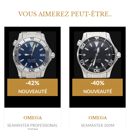
VOUS AIMEREZ PEUT-ÊTRE..
-42%
-40%
NOUVEAUTÉ
NOUVEAUTÉ
OMEGA
OMEGA
SEAMASTER PROFESSIONAL
SEAMASTER 300M
300M