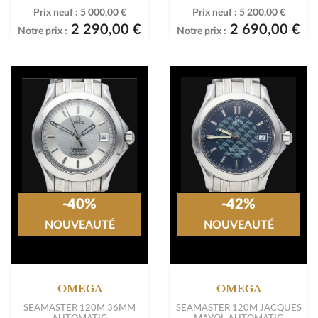
Prix neuf :
5 000,00 €
Prix neuf :
5 200,00 €
2 290,00 €
2 690,00 €
Notre prix :
Notre prix :
-40%
-42%
NOUVEAUTÉ
NOUVEAUTÉ
OMEGA
OMEGA
SEAMASTER 120M 36MM
SEAMASTER 120M JACQUES
AUTOMATIC
MAYOL AUTOMATIC