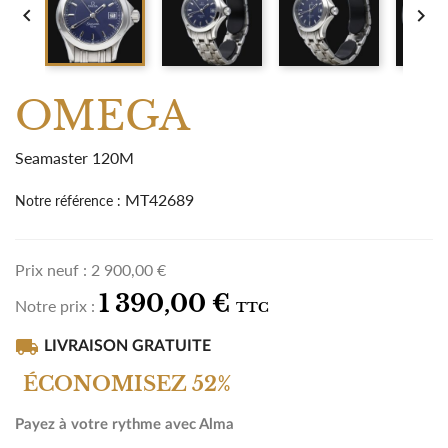


OMEGA
Seamaster 120M
MT42689
Notre référence :
Prix neuf :
2 900,00 €
1 390,00 €
Notre prix :
TTC
local_shipping
LIVRAISON GRATUITE
ÉCONOMISEZ 52%
Payez à votre rythme avec Alma