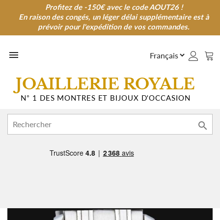
Profitez de -150€ avec le code AOUT26 !
Profitez de -150€ avec le code AOUT26 !
En raison des congés, un léger délai supplémentaire est à
En raison des congés, un léger délai supplémentaire est à
prévoir pour l'expédition de vos commandes.
prévoir pour l'expédition de vos commandes.

JOAILLERIE ROYALE
N° 1 DES MONTRES ET BIJOUX D'OCCASION
