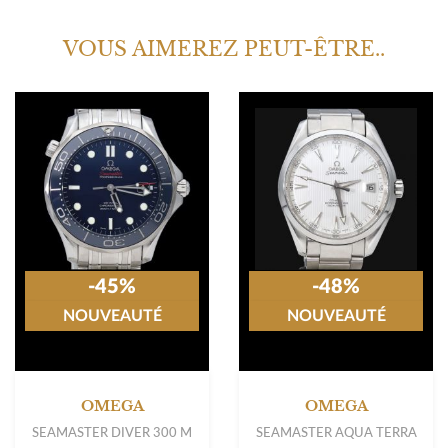
VOUS AIMEREZ PEUT-ÊTRE..
-45%
-48%
NOUVEAUTÉ
NOUVEAUTÉ
OMEGA
OMEGA
SEAMASTER DIVER 300 M
SEAMASTER AQUA TERRA