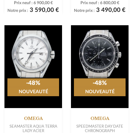
Prix neuf :
6 900,00 €
Prix neuf :
6 800,00 €
3 590,00 €
3 490,00 €
Notre prix :
Notre prix :
-48%
-48%
NOUVEAUTÉ
NOUVEAUTÉ
OMEGA
OMEGA
SEAMASTER AQUA TERRA
SPEEDMASTER DAY DATE
LADY ACIER
CHRONOGRAPH