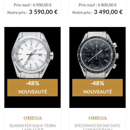
Prix neuf :
6 900,00 €
Prix neuf :
6 800,00 €
3 590,00 €
3 490,00 €
Notre prix :
Notre prix :
-48%
-48%
NOUVEAUTÉ
NOUVEAUTÉ
OMEGA
OMEGA
SEAMASTER AQUA TERRA
SPEEDMASTER DAY DATE
LADY ACIER
CHRONOGRAPH