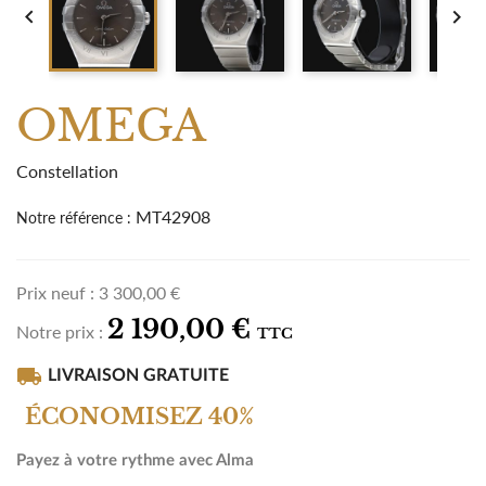


OMEGA
Constellation
MT42908
Notre référence :
Prix neuf :
3 300,00 €
2 190,00 €
Notre prix :
TTC
local_shipping
LIVRAISON GRATUITE
ÉCONOMISEZ 40%
Payez à votre rythme avec Alma