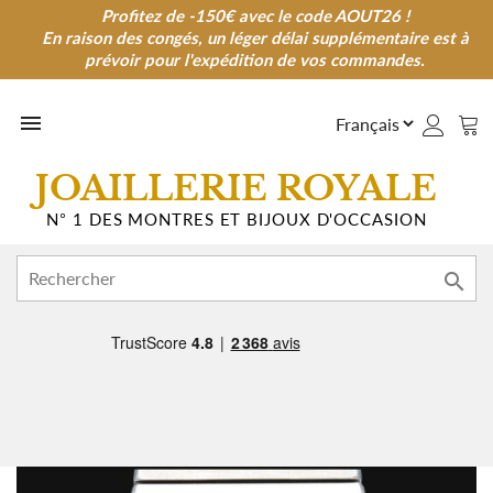
Profitez de -150€ avec le code AOUT26 !
Profitez de -150€ avec le code AOUT26 !
En raison des congés, un léger délai supplémentaire est à
En raison des congés, un léger délai supplémentaire est à
prévoir pour l'expédition de vos commandes.
prévoir pour l'expédition de vos commandes.

JOAILLERIE ROYALE
N° 1 DES MONTRES ET BIJOUX D'OCCASION
