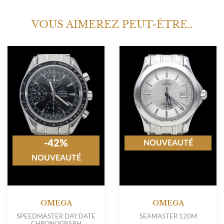
VOUS AIMEREZ PEUT-ÊTRE..
-42%
NOUVEAUTÉ
NOUVEAUTÉ
OMEGA
OMEGA
SPEEDMASTER DAY DATE
SEAMASTER 120M
CHRONOGRAPH