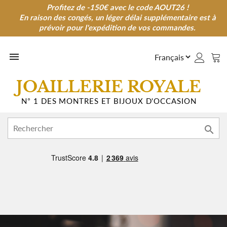
Profitez de -150€ avec le code AOUT26 !
Profitez de -150€ avec le code AOUT26 !
En raison des congés, un léger délai supplémentaire est à
En raison des congés, un léger délai supplémentaire est à
prévoir pour l'expédition de vos commandes.
prévoir pour l'expédition de vos commandes.

JOAILLERIE ROYALE
N° 1 DES MONTRES ET BIJOUX D'OCCASION
