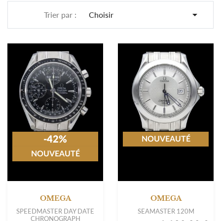

Trier par :
Choisir
-42%
NOUVEAUTÉ
NOUVEAUTÉ
OMEGA
OMEGA
SPEEDMASTER DAY DATE
SEAMASTER 120M
CHRONOGRAPH