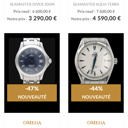
SEAMASTER DIVER 300M
SEAMASTER AQUA TERRA
Prix neuf :
6 600,00 €
Prix neuf :
7 600,00 €
3 290,00 €
4 590,00 €
Notre prix :
Notre prix :
-47%
-44%
NOUVEAUTÉ
NOUVEAUTÉ
OMEGA
OMEGA