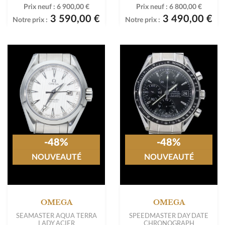
Prix neuf :
6 900,00 €
Prix neuf :
6 800,00 €
3 590,00 €
3 490,00 €
Notre prix :
Notre prix :
-48%
-48%
NOUVEAUTÉ
NOUVEAUTÉ
OMEGA
OMEGA
SEAMASTER AQUA TERRA
SPEEDMASTER DAY DATE
LADY ACIER
CHRONOGRAPH