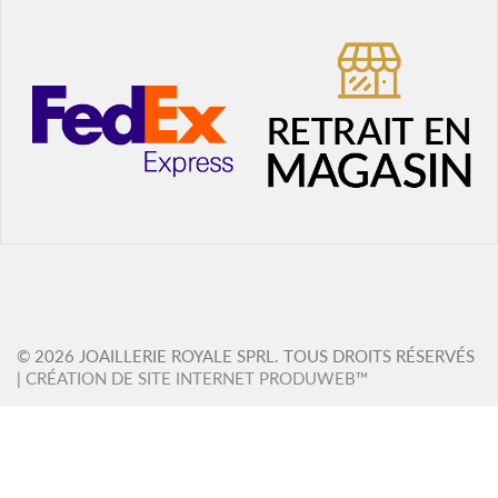
VENDU
-47%
NOUVEAUTÉ
OMEGA
OMEGA
SPEEDMASTER DAY DATE
SEAMASTER DIVER 300M
CHRONOGRAPH
Prix neuf :
4 000,00 €
Prix neuf :
7 800,00 €
2 050,00 €
Notre prix :
3 990,00 €
Notre prix :
Affichage 25-48 de 503 article(s)

2
…

1
3
21
Précédent
Suivant

Retour en haut