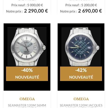
Prix neuf :
5 000,00 €
Prix neuf :
5 200,00 €
2 290,00 €
2 690,00 €
Notre prix :
Notre prix :
-40%
-42%
NOUVEAUTÉ
NOUVEAUTÉ
OMEGA
OMEGA
SEAMASTER 120M 36MM
SEAMASTER 120M JACQUES