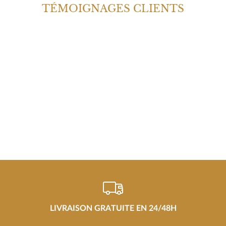
Prix neuf :
11 000,00 €
Prix neuf :
8 800,00 €
5 790,00 €
4 490,00 €
Notre prix :
Notre prix :
-48%
-47%
NOUVEAUTÉ
NOUVEAUTÉ
OMEGA
OMEGA
SPEEDMASTER AUTOMATIQUE
SPEEDMASTER DATE
CHRONOGRAPH
Prix neuf :
6 200,00 €
Prix neuf :
9 000,00 €
3 190,00 €
Notre prix :
4 490,00 €
Notre prix :