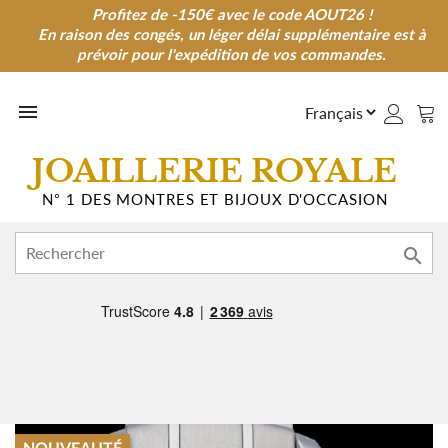
Profitez de -150€ avec le code AOUT26 !
Profitez de -150€ avec le code AOUT26 !
En raison des congés, un léger délai supplémentaire est à
En raison des congés, un léger délai supplémentaire est à
prévoir pour l'expédition de vos commandes.
prévoir pour l'expédition de vos commandes.

JOAILLERIE ROYALE
N° 1 DES MONTRES ET BIJOUX D'OCCASION
