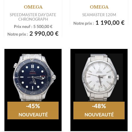
OMEGA
OMEGA
SPEEDMASTER DAY DATE
SEAMASTER 120M
CHRONOGRAPH
1 190,00 €
Notre prix :
Prix neuf :
5 500,00 €
2 990,00 €
Notre prix :
-45%
-48%
NOUVEAUTÉ
NOUVEAUTÉ