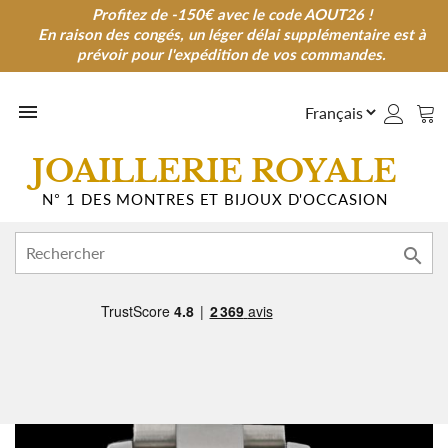
Profitez de -150€ avec le code AOUT26 !
Profitez de -150€ avec le code AOUT26 !
En raison des congés, un léger délai supplémentaire est à
En raison des congés, un léger délai supplémentaire est à
prévoir pour l'expédition de vos commandes.
prévoir pour l'expédition de vos commandes.

JOAILLERIE ROYALE
N° 1 DES MONTRES ET BIJOUX D'OCCASION
