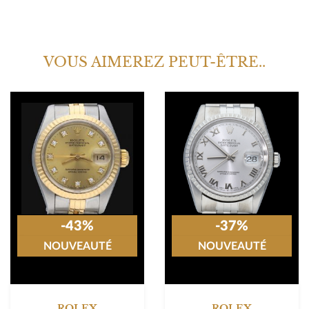
VOUS AIMEREZ PEUT-ÊTRE..
-43%
-37%
NOUVEAUTÉ
NOUVEAUTÉ
ROLEX
ROLEX