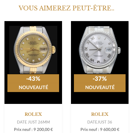
VOUS AIMEREZ PEUT-ÊTRE..
-43%
-37%
NOUVEAUTÉ
NOUVEAUTÉ
ROLEX
ROLEX
DATE JUST 26MM
DATEJUST 36
Prix neuf :
9 200,00 €
Prix neuf :
9 600,00 €