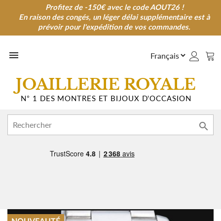
Profitez de -150€ avec le code AOUT26 !
Profitez de -150€ avec le code AOUT26 !
En raison des congés, un léger délai supplémentaire est à
En raison des congés, un léger délai supplémentaire est à
prévoir pour l'expédition de vos commandes.
prévoir pour l'expédition de vos commandes.

JOAILLERIE ROYALE
N° 1 DES MONTRES ET BIJOUX D'OCCASION
