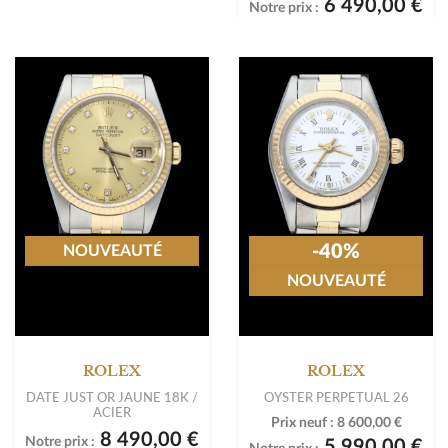
6 490,00 €
Notre prix :
-40%
NOUVEAUTÉ
NOUVEAUTÉ
ROLEX
ROLEX
DATE JUST OR JAUNE 18K /
OYSTER PERPETUAL 26
ACIER
Prix neuf :
8 600,00 €
8 490,00 €
Notre prix :
5 990,00 €