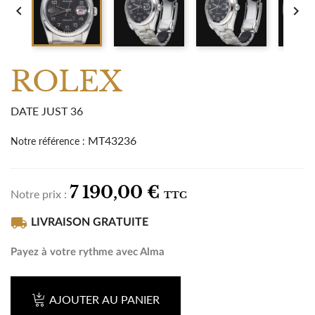


ROLEX
DATE JUST 36
MT43236
Notre référence :
7 190,00 €
Notre prix :
TTC
local_shipping
LIVRAISON GRATUITE
Payez à votre rythme avec Alma
AJOUTER AU PANIER