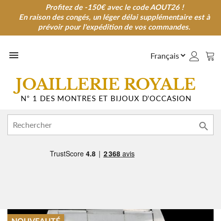
Profitez de -150€ avec le code AOUT26 !
Profitez de -150€ avec le code AOUT26 !
En raison des congés, un léger délai supplémentaire est à
En raison des congés, un léger délai supplémentaire est à
prévoir pour l'expédition de vos commandes.
prévoir pour l'expédition de vos commandes.

JOAILLERIE ROYALE
N° 1 DES MONTRES ET BIJOUX D'OCCASION
