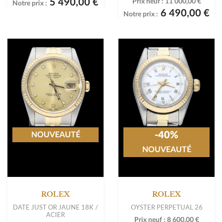
5 490,00 €
Prix neuf :
11 000,00 €
Notre prix :
6 490,00 €
Notre prix :
-40%
NOUVEAUTÉ
NOUVEAUTÉ
ROLEX
ROLEX
DATE JUST OR JAUNE 18K /
OYSTER PERPETUAL 26
ACIER
Prix neuf :
8 600,00 €