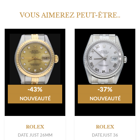
VOUS AIMEREZ PEUT-ÊTRE..
-43%
-37%
NOUVEAUTÉ
NOUVEAUTÉ
ROLEX
ROLEX
DATE JUST 26MM
DATEJUST 36