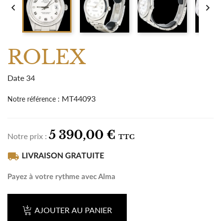


ROLEX
Date 34
MT44093
Notre référence :
5 390,00 €
Notre prix :
TTC
local_shipping
LIVRAISON GRATUITE
Payez à votre rythme avec Alma
AJOUTER AU PANIER