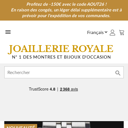
Profitez de -150€ avec le code AOUT26 !
Profitez de -150€ avec le code AOUT26 !
En raison des congés, un léger délai supplémentaire est à
En raison des congés, un léger délai supplémentaire est à
prévoir pour l'expédition de vos commandes.
prévoir pour l'expédition de vos commandes.

JOAILLERIE ROYALE
N° 1 DES MONTRES ET BIJOUX D'OCCASION
