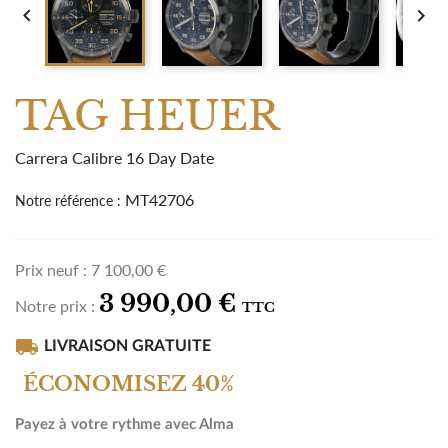


TAG HEUER
Carrera Calibre 16 Day Date
MT42706
Notre référence :
Prix neuf :
7 100,00 €
3 990,00 €
Notre prix :
TTC
local_shipping
LIVRAISON GRATUITE
ÉCONOMISEZ 40%
Payez à votre rythme avec Alma