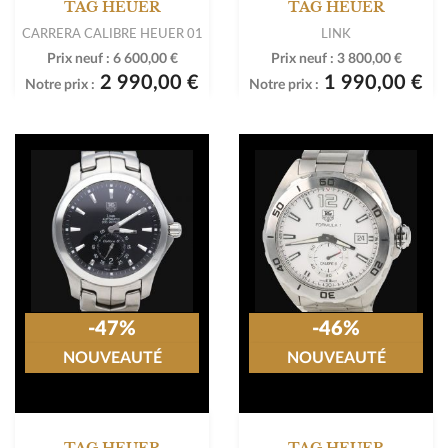
TAG HEUER
TAG HEUER
CARRERA CALIBRE HEUER 01
LINK
Prix neuf :
6 600,00 €
Prix neuf :
3 800,00 €
2 990,00 €
1 990,00 €
Notre prix :
Notre prix :
-47%
-46%
NOUVEAUTÉ
NOUVEAUTÉ
TAG HEUER
TAG HEUER