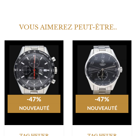
VOUS AIMEREZ PEUT-ÊTRE..
-47%
-47%
NOUVEAUTÉ
NOUVEAUTÉ
TAG HEUER
TAG HEUER