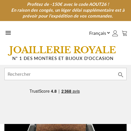
Profitez de -150€ avec le code AOUT26 !
Profitez de -150€ avec le code AOUT26 !
En raison des congés, un léger délai supplémentaire est à
En raison des congés, un léger délai supplémentaire est à
prévoir pour l'expédition de vos commandes.
prévoir pour l'expédition de vos commandes.

JOAILLERIE ROYALE
N° 1 DES MONTRES ET BIJOUX D'OCCASION
