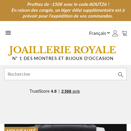
Profitez de -150€ avec le code AOUT26 !
Profitez de -150€ avec le code AOUT26 !
En raison des congés, un léger délai supplémentaire est à
En raison des congés, un léger délai supplémentaire est à
prévoir pour l'expédition de vos commandes.
prévoir pour l'expédition de vos commandes.

JOAILLERIE ROYALE
N° 1 DES MONTRES ET BIJOUX D'OCCASION
