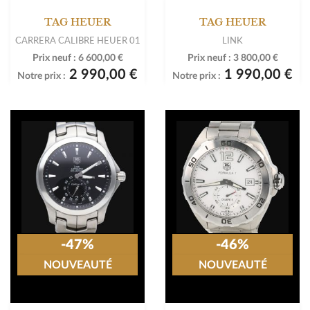
TAG HEUER
TAG HEUER
CARRERA CALIBRE HEUER 01
LINK
Prix neuf :
6 600,00 €
Prix neuf :
3 800,00 €
2 990,00 €
1 990,00 €
Notre prix :
Notre prix :
-47%
-46%
NOUVEAUTÉ
NOUVEAUTÉ