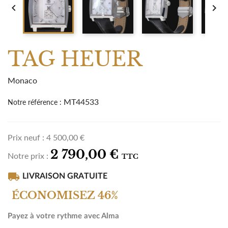


TAG HEUER
Monaco
MT44533
Notre référence :
Prix neuf :
4 500,00 €
2 790,00 €
Notre prix :
TTC
local_shipping
LIVRAISON GRATUITE
ÉCONOMISEZ 46%
Payez à votre rythme avec Alma