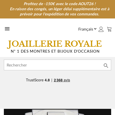
Profitez de -150€ avec le code AOUT26 !
Profitez de -150€ avec le code AOUT26 !
En raison des congés, un léger délai supplémentaire est à
En raison des congés, un léger délai supplémentaire est à
prévoir pour l'expédition de vos commandes.
prévoir pour l'expédition de vos commandes.

JOAILLERIE ROYALE
N° 1 DES MONTRES ET BIJOUX D'OCCASION
