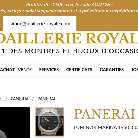
Profitez de -150€ avec le code AOUT26 !
és, un léger délai supplémentaire est à prévoir pour l'expéditio
simon@joaillerie-royale.com
OAILLERIE ROYA
 1 DES MONTRES ET BIJOUX D'OCCAS
ACHAT - VENTE
SERVICES
CERTIFICATS
GARANTIES
JO
S
PANERAI
PANERAI
PANERAI

LUMINOR MARINA 1950 3 