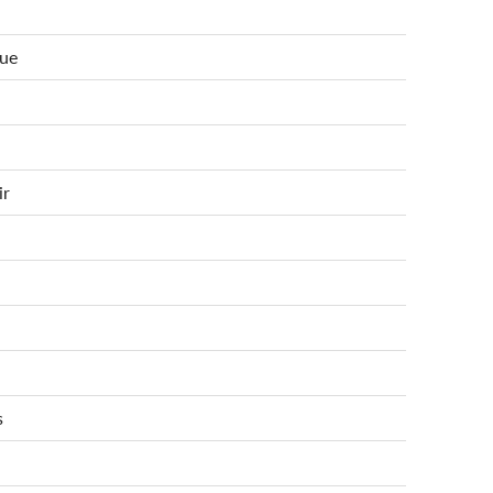
ue
ir
s