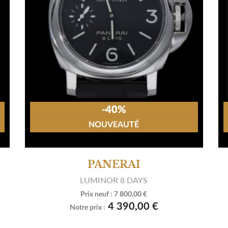
-40%
NOUVEAUTÉ
PANERAI
LUMINOR 8 DAYS
Prix neuf :
7 800,00 €

Voir le produit
4 390,00 €
Notre prix :