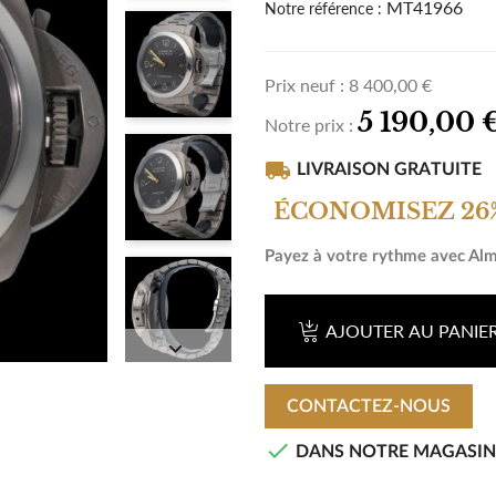
MT41966
Notre référence :
Prix neuf :
8 400,00 €
5 190,00 
Notre prix :
local_shipping
LIVRAISON GRATUITE
ÉCONOMISEZ 26
Payez à votre rythme avec Al
AJOUTER AU PANIE

CONTACTEZ-NOUS

DANS NOTRE MAGASIN