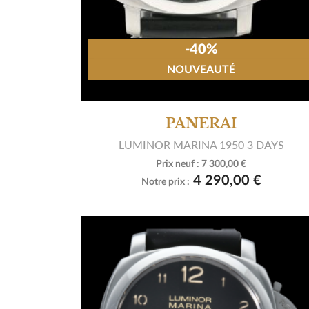
-40%
NOUVEAUTÉ
PANERAI
LUMINOR MARINA 1950 3 DAYS
Prix neuf :
7 300,00 €

Voir le produit
4 290,00 €
Notre prix :