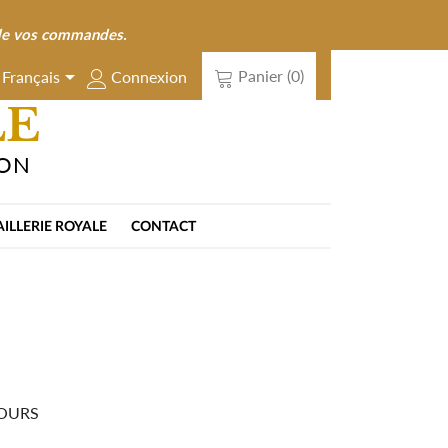
n de vos commandes.

Panier
(0)
Connexion
Français
LE
ION
AILLERIE ROYALE
CONTACT
JOURS