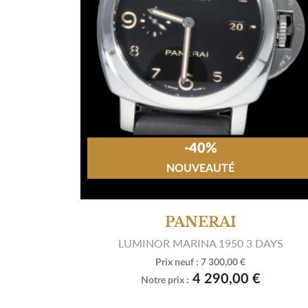
-40%
NOUVEAUTÉ
PANERAI
LUMINOR MARINA 1950 3 DAYS
Prix neuf :
7 300,00 €

Voir le produit
4 290,00 €
Notre prix :