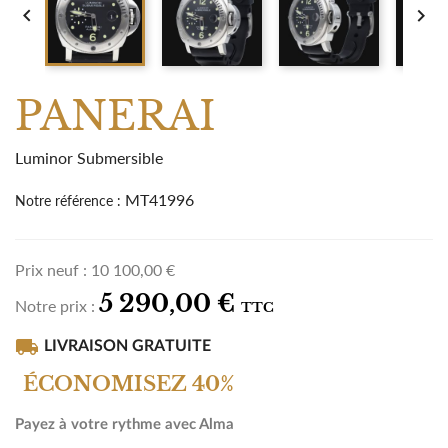


PANERAI
Luminor Submersible
MT41996
Notre référence :
Prix neuf :
10 100,00 €
5 290,00 €
Notre prix :
TTC
local_shipping
LIVRAISON GRATUITE
ÉCONOMISEZ 40%
Payez à votre rythme avec Alma