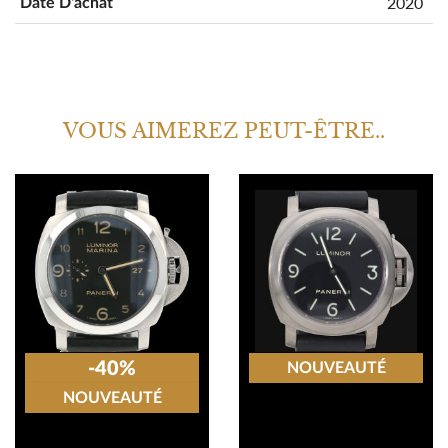
2020
Date D'achat
VOUS AIMEREZ PEUT-ÊTRE..
-40%
NOUVEAUTÉ
NOUVEAUTÉ