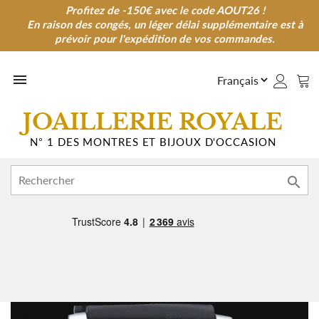
Profitez de -150€ avec le code AOUT26 !
Profitez de -150€ avec le code AOUT26 !
En raison des congés, un léger délai supplémentaire est à
En raison des congés, un léger délai supplémentaire est à
prévoir pour l'expédition de vos commandes.
prévoir pour l'expédition de vos commandes.

JOAILLERIE ROYALE
N° 1 DES MONTRES ET BIJOUX D'OCCASION
