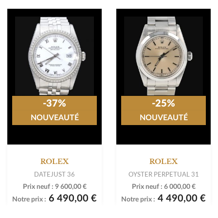
-37%
-25%
NOUVEAUTÉ
NOUVEAUTÉ
ROLEX
ROLEX
DATEJUST 36
OYSTER PERPETUAL 31
Prix neuf :
9 600,00 €
Prix neuf :
6 000,00 €
6 490,00 €
4 490,00 €
Notre prix :
Notre prix :