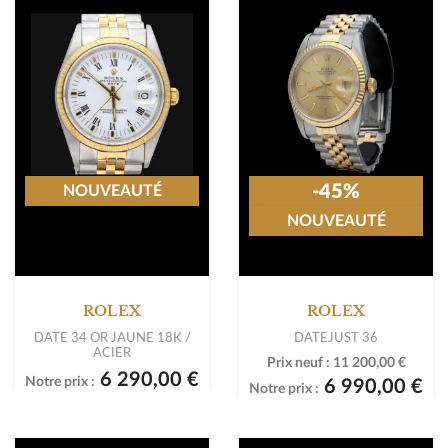
-45%
NOUVEAUTÉ
NOUVEAUTÉ
ROLEX
ROLEX
DATE 34 OR JAUNE 18K /
DATEJUST 36
ACIER
Prix neuf :
11 200,00 €
6 290,00 €
Notre prix :
6 990,00 €
Notre prix :