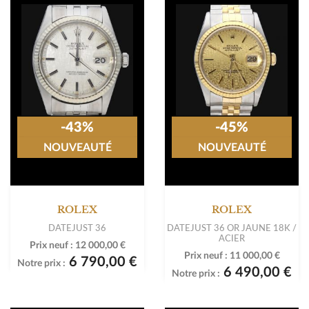
-43%
-45%
NOUVEAUTÉ
NOUVEAUTÉ
ROLEX
ROLEX
DATEJUST 36
DATEJUST 36 OR JAUNE 18K /
ACIER
Prix neuf :
12 000,00 €
Prix neuf :
11 000,00 €
6 790,00 €
Notre prix :
6 490,00 €
Notre prix :