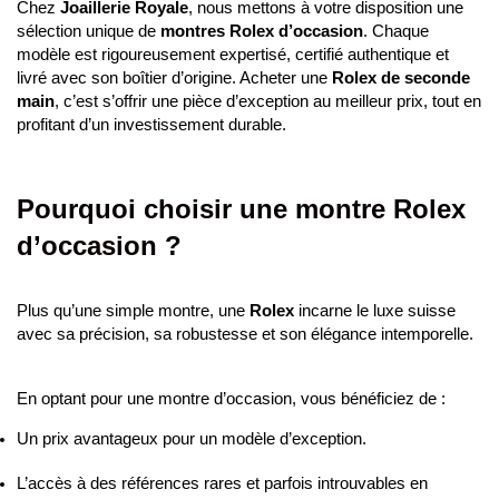
ROLEX
ROLEX
DATE 34
LADY-DATEJUST 31
5 390,00 €
5 190,00 €
Notre prix :
Notre prix :
Affichage 25-48 de 76 article(s)

2

1
3
4
Précédent
Suivant

Retour en haut
ROLEX
Explorez notre