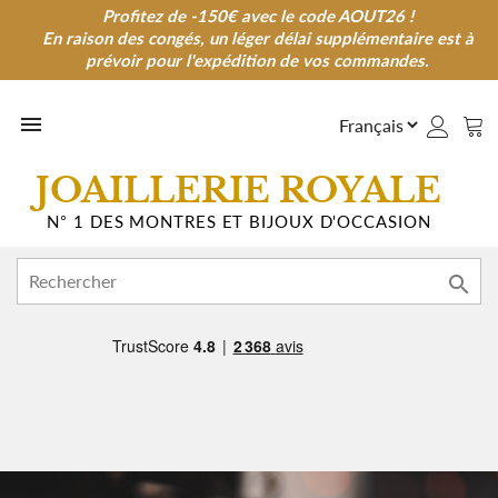
Profitez de -150€ avec le code AOUT26 !
Profitez de -150€ avec le code AOUT26 !
En raison des congés, un léger délai supplémentaire est à
En raison des congés, un léger délai supplémentaire est à
prévoir pour l'expédition de vos commandes.
prévoir pour l'expédition de vos commandes.

JOAILLERIE ROYALE
N° 1 DES MONTRES ET BIJOUX D'OCCASION
