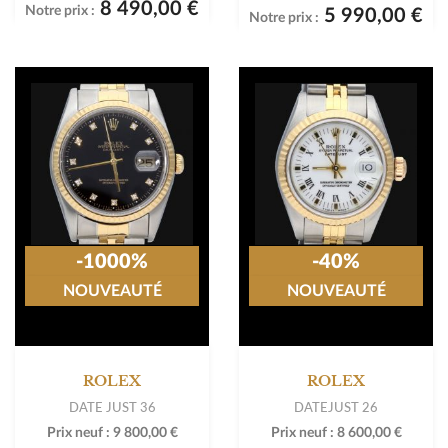
8 490,00 €
Notre prix :
5 990,00 €
Notre prix :
-1000%
-40%
NOUVEAUTÉ
NOUVEAUTÉ
ROLEX
ROLEX
DATE JUST 36
DATEJUST 26
Prix neuf :
9 800,00 €
Prix neuf :
8 600,00 €