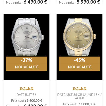
6 490,00 €
5 990,00 €
Notre prix :
Notre prix :
-37%
-45%
NOUVEAUTÉ
NOUVEAUTÉ
ROLEX
ROLEX
DATEJUST 36
DATEJUST 36 OR JAUNE 18K /
ACIER
Prix neuf :
9 600,00 €
Prix neuf :
11 000,00 €