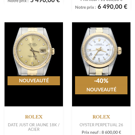
5 490,00 €
Notre prix :
6 490,00 €
Notre prix :
-40%
NOUVEAUTÉ
NOUVEAUTÉ
ROLEX
ROLEX
DATE JUST OR JAUNE 18K /
OYSTER PERPETUAL 26
ACIER
Prix neuf :
8 600,00 €