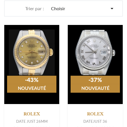

Trier par :
Choisir
-43%
-37%
NOUVEAUTÉ
NOUVEAUTÉ
ROLEX
ROLEX
DATE JUST 26MM
DATEJUST 36